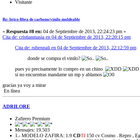
Visitante
Re: brico fibra de carbono/vinilo moldeable
«
Respuesta #8 en:
04 de Septiembre de 2013, 22:24:23 pm »
Cita de: cristianmasia en 04 de Septiembre de 2013, 22:20:15 pm
Cita de: rubenpali en 04 de Septiembre de 2013, 22:12:59 pm
donde se compra el vinilo?
pues yo precisamente lo compro en un chino
si no encuentras mandame un mp y ablamos
gracias ya voy a mirar
En línea
ADRILORE
Zafirero Premium
Mensajes: 19.503
1.- MODELO ZAFIRA: 1.9
CD
TI
150 cv Cosmo . Repro , Egr