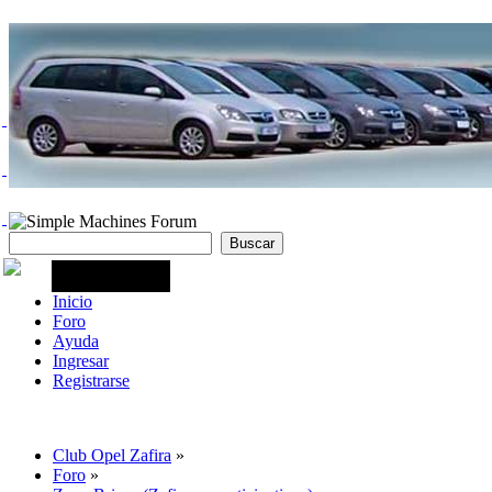
Inicio
Foro
Ayuda
Ingresar
Registrarse
Club Opel Zafira
»
Foro
»