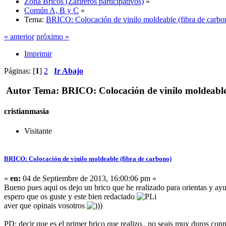
Zona Bricos (Zafireros participativos)
»
Común A, B y C
»
Tema:
BRICO: Colocación de vinilo moldeable (fibra de carbo
« anterior
próximo »
Imprimir
Páginas: [
1
]
2
Ir Abajo
Autor
Tema: BRICO: Colocación de vinilo moldeable 
cristianmasia
Visitante
BRICO: Colocación de vinilo moldeable (fibra de carbono)
«
en:
04 de Septiembre de 2013, 16:00:06 pm »
Bueno pues aqui os dejo un brico que he realizado para orientas y ayu
espero que os guste y este bien redactado
aver que opinais vosotros
PD: decir que es el primer brico que realizo.. no seais muy duros c