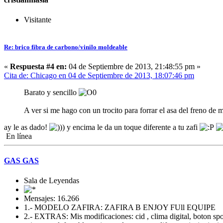
Visitante
Re: brico fibra de carbono/vinilo moldeable
«
Respuesta #4 en:
04 de Septiembre de 2013, 21:48:55 pm »
Cita de: Chicago en 04 de Septiembre de 2013, 18:07:46 pm
Barato y sencillo
A ver si me hago con un trocito para forrar el asa del freno de
ay le as dado!
y encima le da un toque diferente a tu zafi
En línea
GAS GAS
Sala de Leyendas
Mensajes: 16.266
1.- MODELO ZAFIRA: ZAFIRA B ENJOY FUll EQUIPE
2.- EXTRAS: Mis modificaciones: cid , clima digital, boton sport 