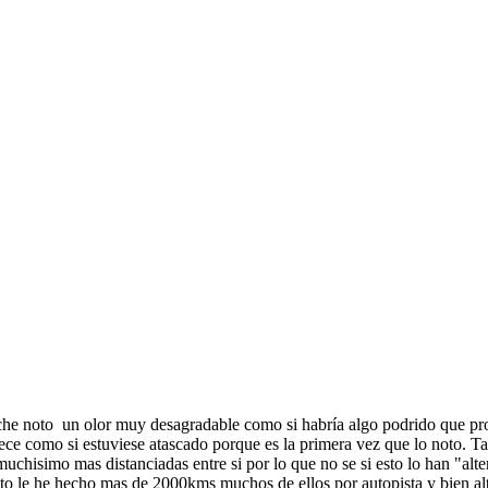
che noto un olor muy desagradable como si habría algo podrido que pro
rece como si estuviese atascado porque es la primera vez que lo noto. T
chisimo mas distanciadas entre si por lo que no se si esto lo han "alte
sto le he hecho mas de 2000kms muchos de ellos por autopista y bien alt