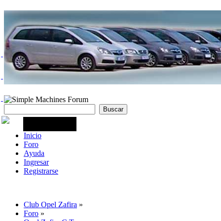
Inicio
Foro
Ayuda
Ingresar
Registrarse
Club Opel Zafira
»
Foro
»