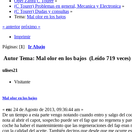
Opel Zafira C Tourer
»
(C Tourer) Problemas en general, Mecanica y Electronica
»
(C Tourer) Dudas y consultas
»
Tema:
Mal olor en los bajos
« anterior
próximo »
Imprimir
Páginas: [
1
]
Ir Abajo
Autor
Tema: Mal olor en los bajos (Leído 719 veces)
ulises21
Visitante
Mal olor en los bajos
«
en:
24 de Agosto de 2013, 09:36:44 am »
De un tiempo a esta parte vengo notando cuando entro y salgo del co
nota al abrir el capot, sospecho puede ser el fap que no regenera y pa
coche ha haber el mantenimiento que las regeneraciones del fap eran mu
con la calidad del aceite. También deciros que desde que me ocurre e