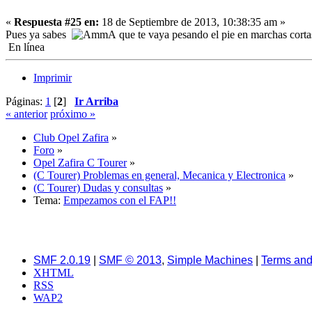
«
Respuesta #25 en:
18 de Septiembre de 2013, 10:38:35 am »
Pues ya sabes
que te vaya pesando el pie en marchas cort
En línea
Imprimir
Páginas:
1
[
2
]
Ir Arriba
« anterior
próximo »
Club Opel Zafira
»
Foro
»
Opel Zafira C Tourer
»
(C Tourer) Problemas en general, Mecanica y Electronica
»
(C Tourer) Dudas y consultas
»
Tema:
Empezamos con el FAP!!
SMF 2.0.19
|
SMF © 2013
,
Simple Machines
|
Terms and
XHTML
RSS
WAP2