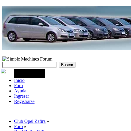
Inicio
Foro
Ayuda
Ingresar
Registrarse
Club Opel Zafira
»
Foro
»