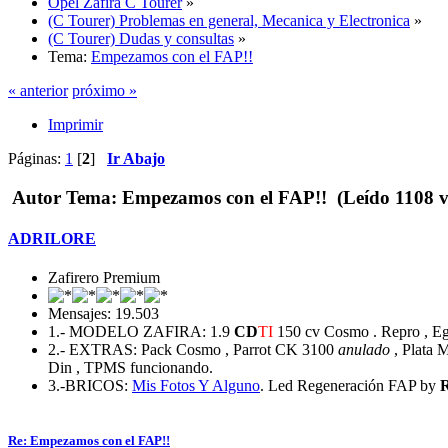
Opel Zafira C Tourer
»
(C Tourer) Problemas en general, Mecanica y Electronica
»
(C Tourer) Dudas y consultas
»
Tema:
Empezamos con el FAP!!
« anterior
próximo »
Imprimir
Páginas:
1
[
2
]
Ir Abajo
Autor
Tema: Empezamos con el FAP!! (Leído 1108 v
ADRILORE
Zafirero Premium
Mensajes: 19.503
1.- MODELO ZAFIRA: 1.9
CD
TI
150 cv Cosmo . Repro , Egr
2.- EXTRAS: Pack Cosmo , Parrot CK 3100
anulado
, Plata M
Din , TPMS funcionando.
3.-BRICOS:
Mis Fotos
Y Alguno
. Led Regeneración FAP by
Re: Empezamos con el FAP!!