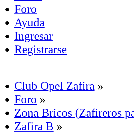
Foro
Ayuda
Ingresar
Registrarse
Club Opel Zafira
»
Foro
»
Zona Bricos (Zafireros pa
Zafira B
»