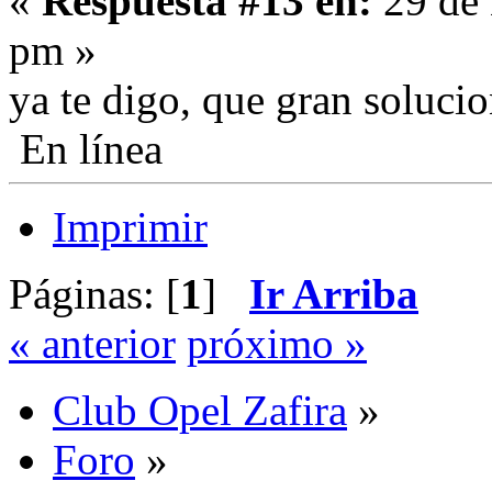
«
Respuesta #13 en:
29 de 
pm »
ya te digo, que gran soluci
En línea
Imprimir
Páginas: [
1
]
Ir Arriba
« anterior
próximo »
Club Opel Zafira
»
Foro
»