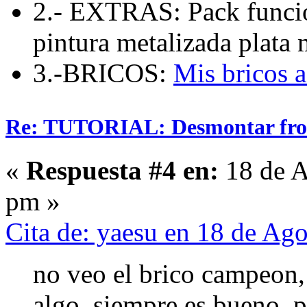
2.- EXTRAS: Pack funcio
pintura metalizada plata 
3.-BRICOS:
Mis bricos 
Re: TUTORIAL: Desmontar fro
«
Respuesta #4 en:
18 de A
pm »
Cita de: yaesu en 18 de Ag
no veo el brico campeon, 
algo, siempre es bueno, p