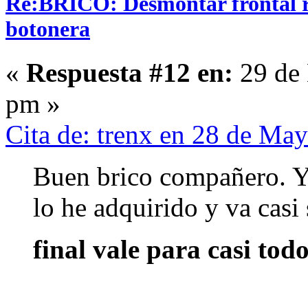
Re:BRICO: Desmontar frontal r
botonera
«
Respuesta #12 en:
29 de 
pm »
Cita de: trenx en 28 de Ma
Buen brico compañero. Yo
lo he adquirido y va casi
final vale para casi tod