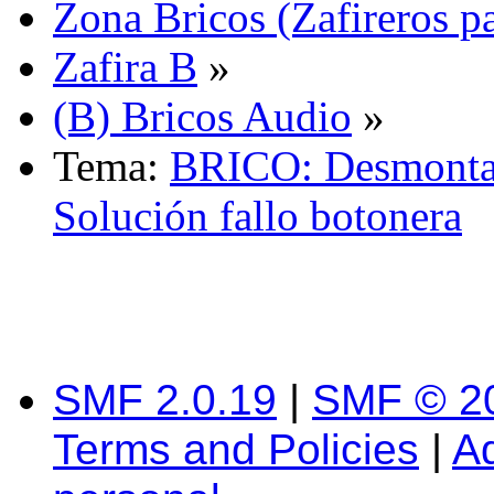
Zona Bricos (Zafireros pa
Zafira B
»
(B) Bricos Audio
»
Tema:
BRICO: Desmontar
Solución fallo botonera
SMF 2.0.19
|
SMF © 2
Terms and Policies
|
A