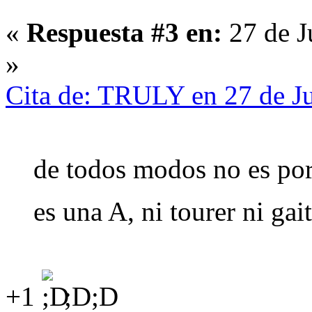
«
Respuesta #3 en:
27 de J
»
Cita de: TRULY en 27 de J
de todos modos no es por
es una A, ni tourer ni ga
+1
;D;D