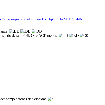
tp://kierounputomovil.com/index.php/cPath/24_109_446
fianza
 cansando de su móvil. Otro ACE menos
acer competiciones de velocidad