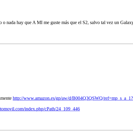
oco o nada hay que A MI me guste más que el S2, salvo tal vez un Galax
tamente
http://www.amazon.es/gp/aw/d/B004Q3QSWQ/ref=mp_s_a_1
putomovil.com/index.php/cPath/24_109_446