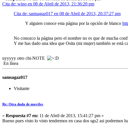
Cita de: wino en 08 de Abril de 2013, 21:36:20 pm
Cita de: samsagaz017 en 08 de Abril de 2013, 20:37:27 pm
Y alguien conoce esta página por la opción de blanco
ht
No conozco la página pero el nombre no es que de mucha con
Y me has dado una idea que Osita (mi mujer) también se está
uyyyyy otro chi-NOTE
En línea
samsagaz017
Visitante
Re: Otra duda de moviles
«
Respuesta #7 en:
11 de Abril de 2013, 15:41:27 pm »
Bueno pues visto lo visto tendremos en casa dos sgs2 asi podremos h