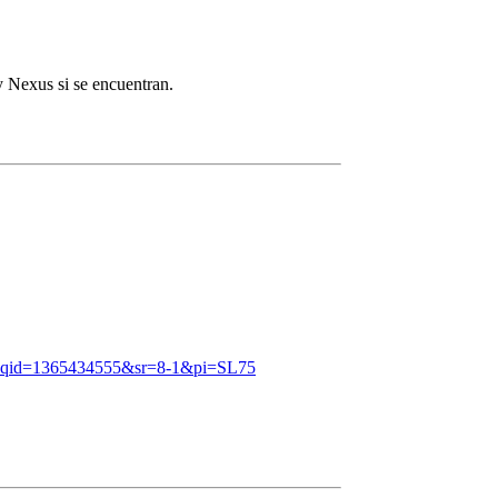
y Nexus si se encuentran.
?qid=1365434555&sr=8-1&pi=SL75