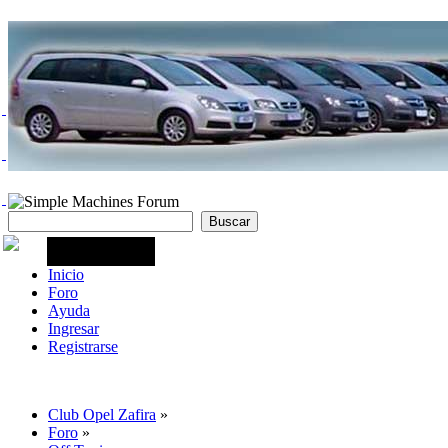
Inicio
Foro
Ayuda
Ingresar
Registrarse
Club Opel Zafira
»
Foro
»