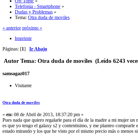
Off Topic
»
Telefonia - Smartphone
»
Dudas y Problemas
»
Tema:
Otra duda de moviles
« anterior
próximo »
Imprimir
Páginas: [
1
]
Ir Abajo
Autor
Tema: Otra duda de moviles (Leído 6243 vece
samsagaz017
Visitante
Otra duda de moviles
«
en:
08 de Abril de 2013, 18:37:20 pm »
Pues nada que quiero regalarle para el día de la madre a mi mujer un m
es que yo tengo el galaxy s2 y contentisimo, y me planteo comprarle 
estado mirando y los que he visto por el mismo precio más o menos si