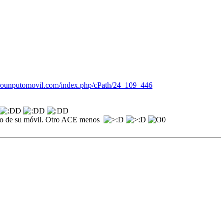
ierounputomovil.com/index.php/cPath/24_109_446
ando de su móvil. Otro ACE menos