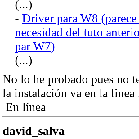
(...)
-
Driver para W8 (parece 
necesidad del tuto anteri
par W7)
(...)
No lo he probado pues no t
la instalación va en la linea
En línea
david_salva