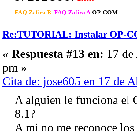
FAQ Zafira B
FAQ Zafira A
OP-COM
.
Re:TUTORIAL: Instalar OP-C
«
Respuesta #13 en:
17 de 
pm »
Cita de: jose605 en 17 de A
A alguien le funciona e
8.1?
A mi no me reconoce los 