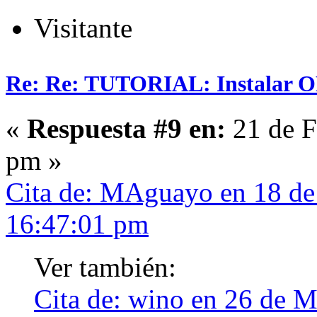
Visitante
Re: Re: TUTORIAL: Instalar 
«
Respuesta #9 en:
21 de F
pm »
Cita de: MAguayo en 18 de
16:47:01 pm
Ver también:
Cita de: wino en 26 de 