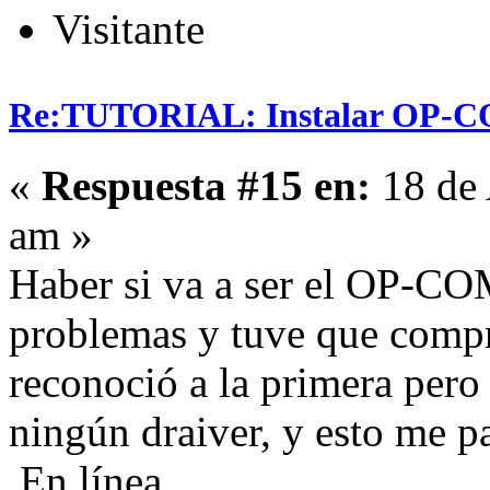
Visitante
Re:TUTORIAL: Instalar OP-C
«
Respuesta #15 en:
18 de 
am »
Haber si va a ser el OP-CO
problemas y tuve que compr
reconoció a la primera pero
ningún draiver, y esto me 
En línea