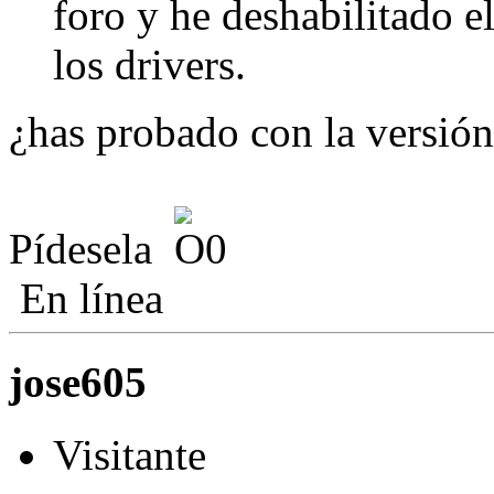
foro y he deshabilitado el
los drivers.
¿has probado con la versió
Pídesela
En línea
jose605
Visitante