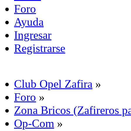
Foro
Ayuda
Ingresar
Registrarse
Club Opel Zafira
»
Foro
»
Zona Bricos (Zafireros pa
Op-Com
»