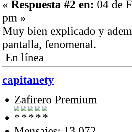
«
Respuesta #2 en:
04 de F
pm »
Muy bien explicado y ademá
pantalla, fenomenal.
En línea
capitanety
Zafirero Premium
Mensajes: 13.072