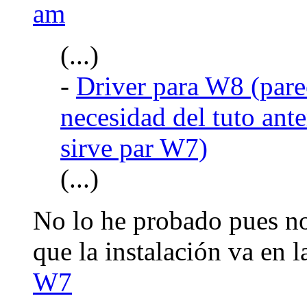
am
(...)
-
Driver para W8 (pare
necesidad del tuto ant
sirve par W7)
(...)
No lo he probado pues n
que la instalación va en l
W7