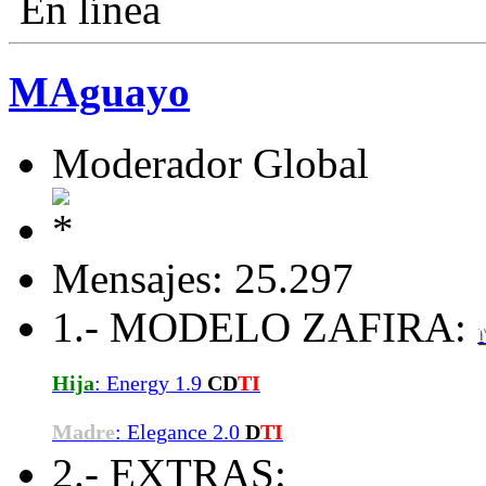
En línea
MAguayo
Moderador Global
Mensajes: 25.297
1.- MODELO ZAFIRA:
Hija
: Energy 1.9
CD
TI
Madre
: Elegance 2.0
D
TI
2.- EXTRAS: