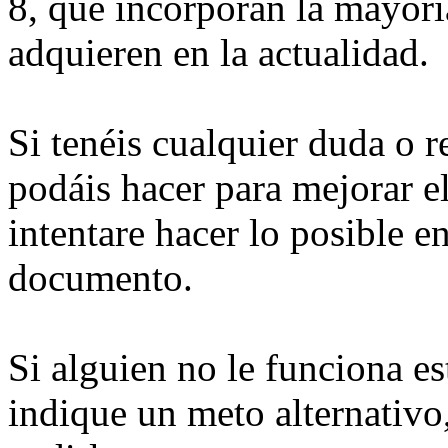
8, que incorporan la mayorí
adquieren en la actualidad.
Si tenéis cualquier duda o
podáis hacer para mejorar el
intentare hacer lo posible e
documento.
Si alguien no le funciona es
indique un meto alternativo