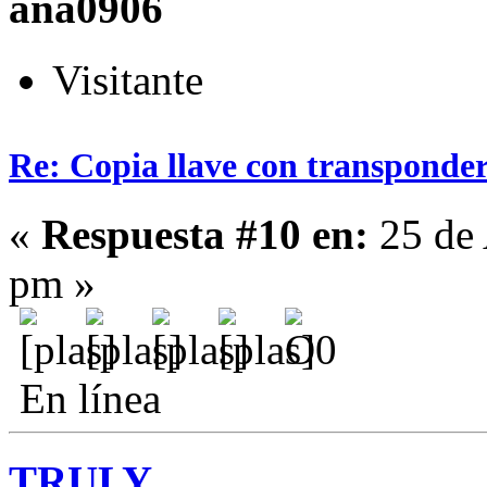
ana0906
Visitante
Re: Copia llave con transponde
«
Respuesta #10 en:
25 de 
pm »
En línea
TRULY