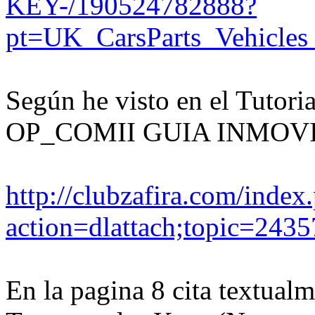
KEY-/190524782888?
pt=UK_CarsParts_Vehicle
Según he visto en el Tuto
OP_COMII GUIA INMOV
http://clubzafira.com/index
action=dlattach;topic=2435
En la pagina 8 cita textual