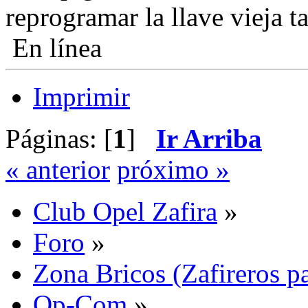
reprogramar la llave vieja 
En línea
Imprimir
Páginas: [
1
]
Ir Arriba
« anterior
próximo »
Club Opel Zafira
»
Foro
»
Zona Bricos (Zafireros pa
Op-Com
»