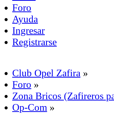
Foro
Ayuda
Ingresar
Registrarse
Club Opel Zafira
»
Foro
»
Zona Bricos (Zafireros pa
Op-Com
»