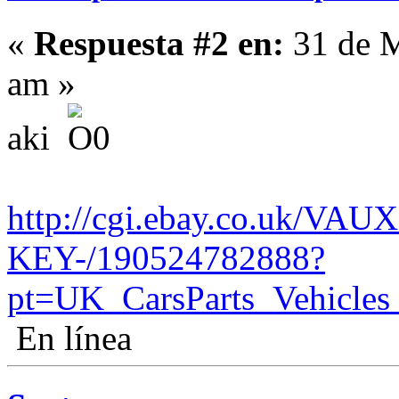
«
Respuesta #2 en:
31 de M
am »
aki
http://cgi.ebay.co.uk/V
KEY-/190524782888?
pt=UK_CarsParts_Vehicle
En línea