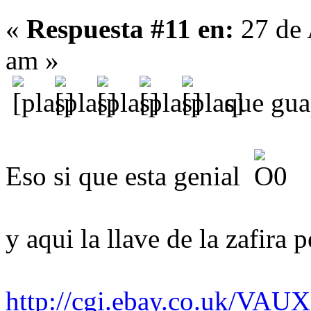
«
Respuesta #11 en:
27 de 
am »
que guap
Eso si que esta genial
y aqui la llave de la zafira 
http://cgi.ebay.co.uk/V