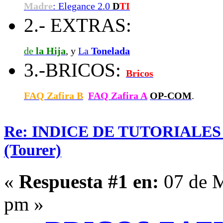
Madre
: Elegance 2.0
D
TI
2.- EXTRAS:
de
la Hija
, y
La
Tonelada
3.-BRICOS:
Bricos
FAQ Zafira B
FAQ Zafira A
OP-COM
.
Re: INDICE DE TUTORIALES
(Tourer)
«
Respuesta #1 en:
07 de M
pm »