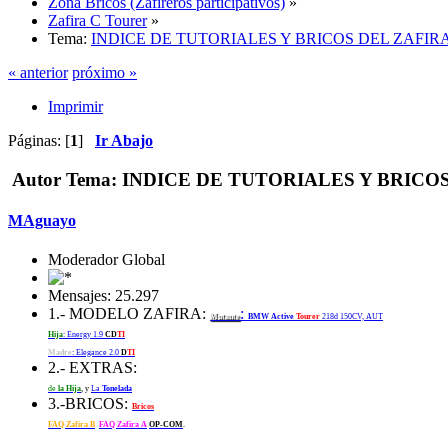
Zona Bricos (Zafireros participativos)
»
Zafira C Tourer
»
Tema:
INDICE DE TUTORIALES Y BRICOS DEL ZAFIRA C
« anterior
próximo »
Imprimir
Páginas: [
1
]
Ir Abajo
Autor
Tema: INDICE DE TUTORIALES Y BRICOS DE
MAguayo
Moderador Global
Mensajes: 25.297
1.- MODELO ZAFIRA:
:
Mutante
BMW Active
Tourer
218d 150CV, AUT
Hija
: Energy 1.9
CD
TI
Madre
: Elegance 2.0
D
TI
2.- EXTRAS:
de
la Hija
, y
La
Tonelada
3.-BRICOS:
Bricos
FAQ Zafira B
FAQ Zafira A
OP-COM
.