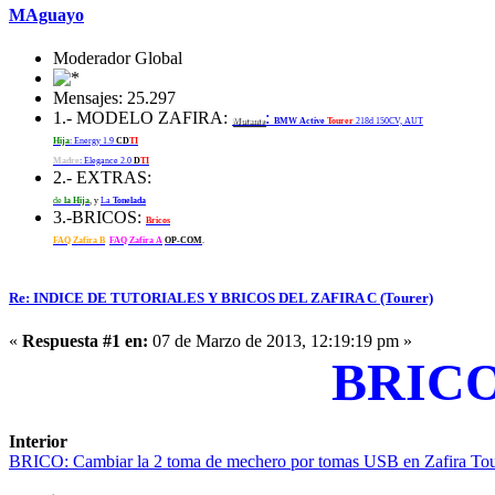
MAguayo
Moderador Global
Mensajes: 25.297
1.- MODELO ZAFIRA:
:
Mutante
BMW Active
Tourer
218d 150CV, AUT
Hija
: Energy 1.9
CD
TI
Madre
: Elegance 2.0
D
TI
2.- EXTRAS:
de
la Hija
, y
La
Tonelada
3.-BRICOS:
Bricos
FAQ Zafira B
FAQ Zafira A
OP-COM
.
Re: INDICE DE TUTORIALES Y BRICOS DEL ZAFIRA C (Tourer)
«
Respuesta #1 en:
07 de Marzo de 2013, 12:19:19 pm »
BRICO
Interior
BRICO: Cambiar la 2 toma de mechero por tomas USB en Zafira Tou