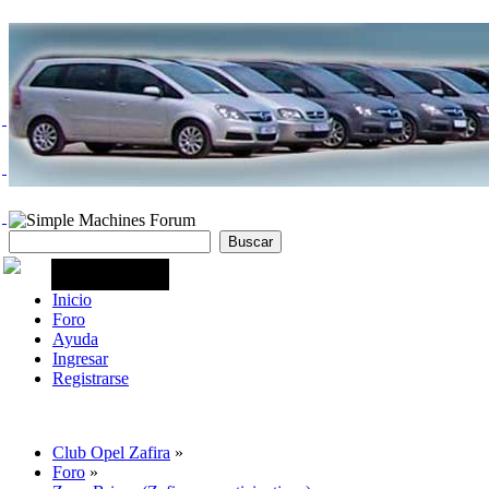
Inicio
Foro
Ayuda
Ingresar
Registrarse
Club Opel Zafira
»
Foro
»