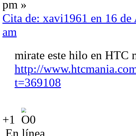
pm »
Cita de: xavi1961 en 16 de
am
mirate este hilo en HTC
http://www.htcmania.co
t=369108
+1
En línea