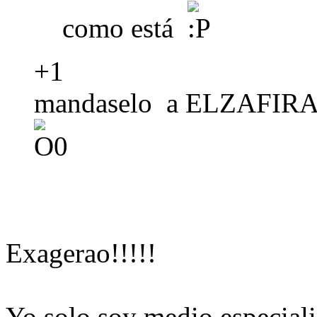
como está
+1
mandaselo a ELZAFIRA46
Exagerao!!!!!
Yo solo soy medio especialis