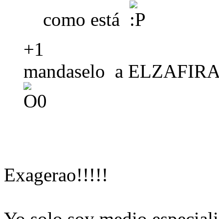
como está
+1
mandaselo a ELZAFIRA46
Exagerao!!!!!
Yo solo soy medio especialis