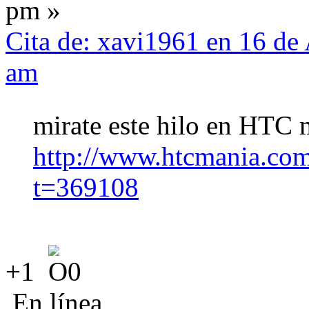
pm »
Cita de: xavi1961 en 16 de
am
mirate este hilo en HTC
http://www.htcmania.co
t=369108
+1
En línea