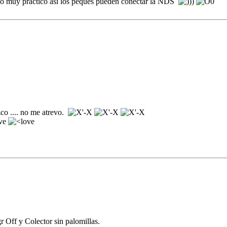
ico muy practico asi los peques pueden conectar la NDS
co .... no me atrevo.
 Off y Colector sin palomillas.