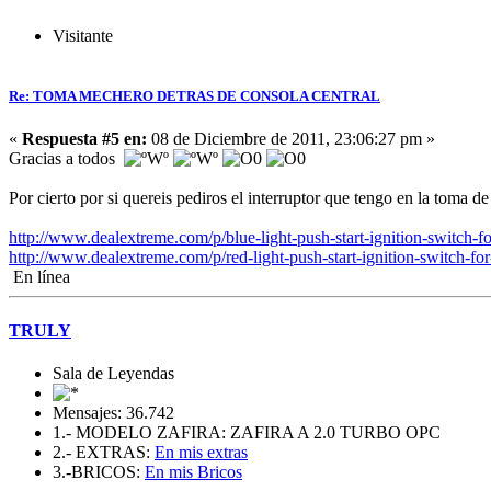
Visitante
Re: TOMA MECHERO DETRAS DE CONSOLA CENTRAL
«
Respuesta #5 en:
08 de Diciembre de 2011, 23:06:27 pm »
Gracias a todos
Por cierto por si quereis pediros el interruptor que tengo en la toma de
http://www.dealextreme.com/p/blue-light-push-start-ignition-switch-f
http://www.dealextreme.com/p/red-light-push-start-ignition-switch-fo
En línea
TRULY
Sala de Leyendas
Mensajes: 36.742
1.- MODELO ZAFIRA: ZAFIRA A 2.0 TURBO OPC
2.- EXTRAS:
En mis extras
3.-BRICOS:
En mis Bricos