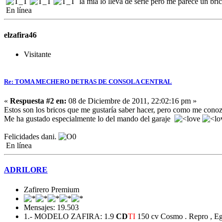
la mia lo lleva de serie pero me parece un br
En línea
elzafira46
Visitante
Re: TOMA MECHERO DETRAS DE CONSOLA CENTRAL
«
Respuesta #2 en:
08 de Diciembre de 2011, 22:02:16 pm »
Estos son los bricos que me gustaría saber hacer, pero como me conoz
Me ha gustado especialmente lo del mando del garaje
Felicidades dani.
En línea
ADRILORE
Zafirero Premium
Mensajes: 19.503
1.- MODELO ZAFIRA: 1.9
CD
TI
150 cv Cosmo . Repro , Egr