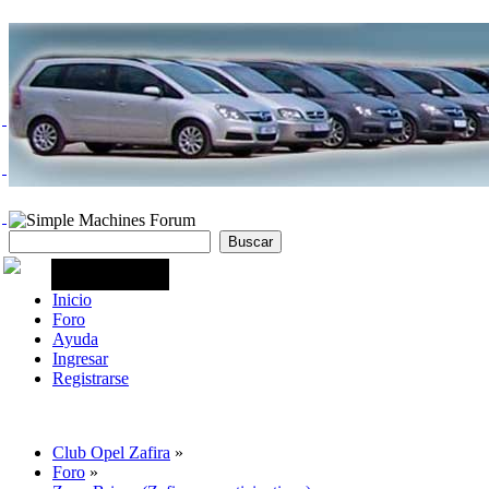
Inicio
Foro
Ayuda
Ingresar
Registrarse
Club Opel Zafira
»
Foro
»