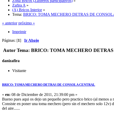
Zona Bricos (Zafireros participativos)
»
Zafira A
»
(A) Bricos Interior
»
Tema:
BRICO: TOMA MECHERO DETRAS DE CONSOL
« anterior
próximo »
Imprimir
Páginas: [
1
]
Ir Abajo
Autor
Tema: BRICO: TOMA MECHERO DETRAS D
danizafira
Visitante
BRICO: TOMA MECHERO DETRAS DE CONSOLA CENTRAL
«
en:
08 de Diciembre de 2011, 21:39:00 pm »
Bueno pues aqui os dejo un pequeño pero practico brico (al menos a 
Consiste en poner una toma mechero (pero sin el mechero solo 12v) detr
del aire......