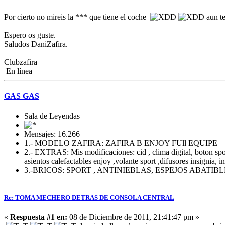
Por cierto no mireis la *** que tiene el coche
aun te
Espero os guste.
Saludos DaniZafira.
Clubzafira
En línea
GAS GAS
Sala de Leyendas
Mensajes: 16.266
1.- MODELO ZAFIRA: ZAFIRA B ENJOY FUll EQUIPE
2.- EXTRAS: Mis modificaciones: cid , clima digital, boton sport 
asientos calefactables enjoy ,volante sport ,difusores insignia, i
3.-BRICOS: SPORT , ANTINIEBLAS, ESPEJOS ABATI
Re: TOMA MECHERO DETRAS DE CONSOLA CENTRAL
«
Respuesta #1 en:
08 de Diciembre de 2011, 21:41:47 pm »