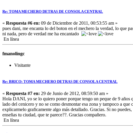
Re: TOMA MECHERO DETRAS DE CONSOLA CENTRAL
«
Respuesta #6 en:
09 de Diciembre de 2011, 00:53:55 am »
pues dani, me encanta lo del boton en el mechero la verdad, lo que pa
ni nada, pero de verdad me ha encantado
En línea
fmanolingc
Visitante
Re: BRICO: TOMA MECHERO DETRAS DE CONSOLA CENTRAL
«
Respuesta #7 en:
29 de Junio de 2012, 08:59:50 am »
Hola DANI, yo se lo quiero poner porque tengo un peque de 9 años que
lado del cenicero y no se como desmontar esa zona y tampoco a que ca
explicarmelo graficamente algo más detallado. Gracias. Si no puedes,
enseñas tu ciudad, que te parece??. Gracias compañero.
En línea