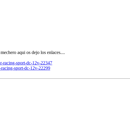
 mechero aqui os dejo los enlaces....
or-racing-sport-dc-12v-22347
r-racing-sport-dc-12v-22299