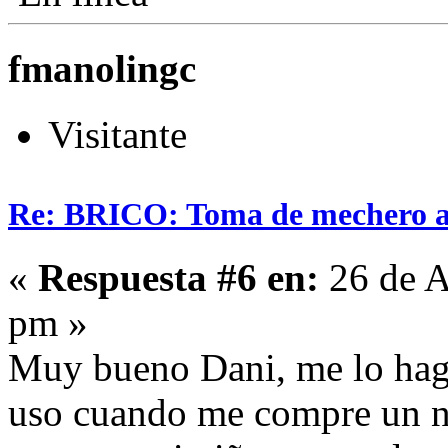
fmanolingc
Visitante
Re: BRICO: Toma de mechero al
«
Respuesta #6 en:
26 de A
pm »
Muy bueno Dani, me lo hago
uso cuando me compre un n