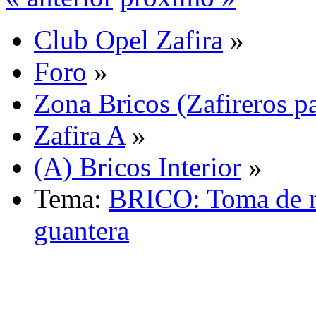
Club Opel Zafira
»
Foro
»
Zona Bricos (Zafireros pa
Zafira A
»
(A) Bricos Interior
»
Tema:
BRICO: Toma de me
guantera