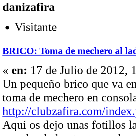
danizafira
Visitante
BRICO: Toma de mechero al lad
«
en:
17 de Julio de 2012, 
Un pequeño brico que va en
toma de mechero en consola
http://clubzafira.com/inde
Aqui os dejo unas fotillos l