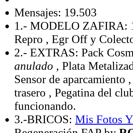
Mensajes: 19.503
1.- MODELO ZAFIRA: 
Repro , Egr Off y Colecto
2.- EXTRAS: Pack Cosmo
anulado
, Plata Metaliza
Sensor de aparcamiento , 
trasero , Pegatina del cl
funcionando.
3.-BRICOS:
Mis Fotos
Y
Regeneración FAP by
R