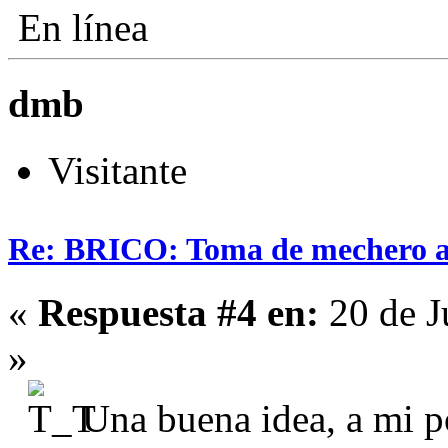
En línea
dmb
Visitante
Re: BRICO: Toma de mechero al
«
Respuesta #4 en:
20 de J
»
Una buena idea, a mi p