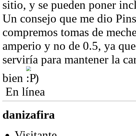
sitio, y se pueden poner in
Un consejo que me dio Pins
compremos tomas de mechero
amperio y no de 0.5, ya que 
serviría para mantener la ca
bien
)
En línea
danizafira
Visitante