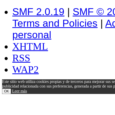
SMF 2.0.19
|
SMF © 2
Terms and Policies
|
A
personal
XHTML
RSS
WAP2
Este sitio web utiliza cookies propias y de terceros para mejorar sus s
publicidad relacionada con sus preferencias, generada a partir de su
Leer más
OK