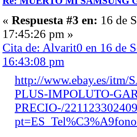
Re: MUERTO MI SAMSUNG 
«
Respuesta #3 en:
16 de S
17:45:26 pm »
Cita de: Alvarit0 en 16 de 
16:43:08 pm
http://www.ebay.es/i
PLUS-IMPOLUTO-GA
PRECIO-/221123302409
pt=ES_Tel%C3%A9fono