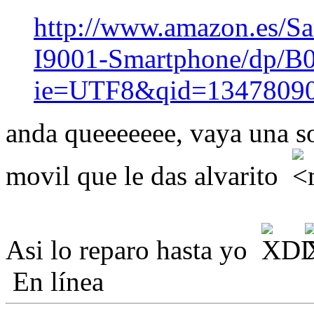
http://www.amazon.es/S
I9001-Smartphone/dp/B
ie=UTF8&qid=13478090
anda queeeeeee, vaya una so
movil que le das alvarito
Asi lo reparo hasta yo
En línea