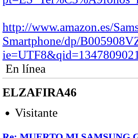
http://www.amazon.es/Sam
Smartphone/dp/B005908VZ
ie=UTF8&qid=1347809021
En línea
ELZAFIRA46
Visitante
Re: MUERTO MI SAMSUNG 