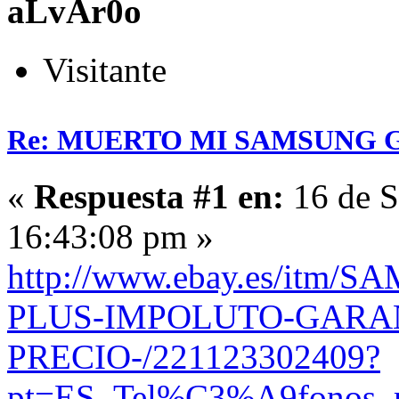
aLvAr0o
Visitante
Re: MUERTO MI SAMSUNG 
«
Respuesta #1 en:
16 de S
16:43:08 pm »
http://www.ebay.es/itm
PLUS-IMPOLUTO-GARA
PRECIO-/221123302409?
pt=ES_Tel%C3%A9fonos_