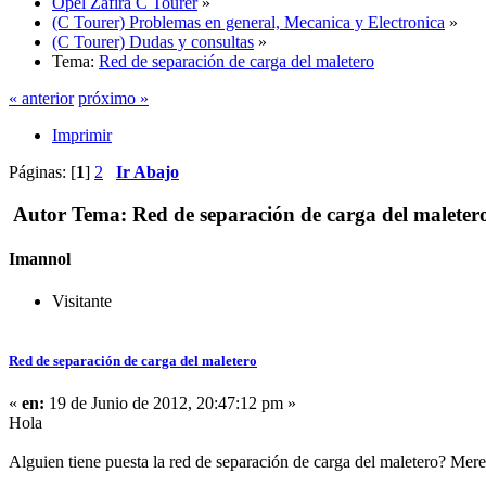
Opel Zafira C Tourer
»
(C Tourer) Problemas en general, Mecanica y Electronica
»
(C Tourer) Dudas y consultas
»
Tema:
Red de separación de carga del maletero
« anterior
próximo »
Imprimir
Páginas: [
1
]
2
Ir Abajo
Autor
Tema: Red de separación de carga del maleter
Imannol
Visitante
Red de separación de carga del maletero
«
en:
19 de Junio de 2012, 20:47:12 pm »
Hola
Alguien tiene puesta la red de separación de carga del maletero? Mer