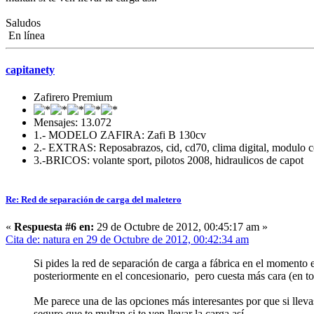
Saludos
En línea
capitanety
Zafirero Premium
Mensajes: 13.072
1.- MODELO ZAFIRA: Zafi B 130cv
2.- EXTRAS: Reposabrazos, cid, cd70, clima digital, modulo c
3.-BRICOS: volante sport, pilotos 2008, hidraulicos de capot
Re: Red de separación de carga del maletero
«
Respuesta #6 en:
29 de Octubre de 2012, 00:45:17 am »
Cita de: natura en 29 de Octubre de 2012, 00:42:34 am
Si pides la red de separación de carga a fábrica en el momento 
posteriormente en el concesionario, pero cuesta más cara (en t
Me parece una de las opciones más interesantes por que si llevas
seguro que te multan si te ven llevar la carga así.