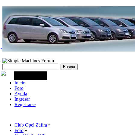
Inicio
Foro
Ayuda
Ingresar
Registrarse
Club Opel Zafira
»
Foro
»