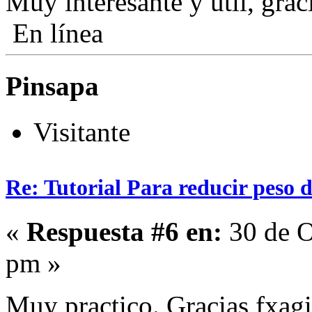
Muy interesante y util, graci
En línea
Pinsapa
Visitante
Re: Tutorial Para reducir peso 
«
Respuesta #6 en:
30 de O
pm »
Muy practico. Gracias fxag