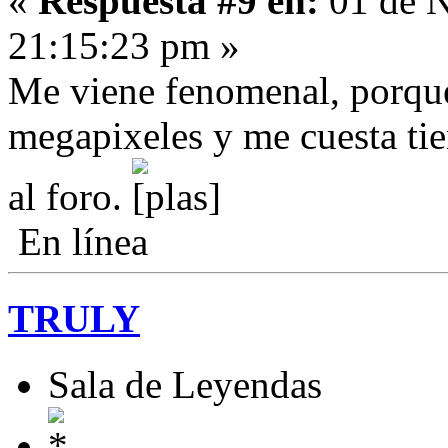
«
Respuesta #9 en:
01 de N
21:15:23 pm »
Me viene fenomenal, porque
megapixeles y me cuesta tie
al foro.
En línea
TRULY
Sala de Leyendas