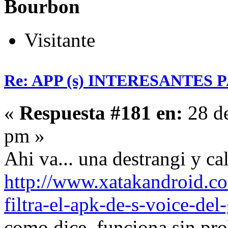
Bourbon
Visitante
Re: APP (s) INTERESANTES
«
Respuesta #181 en:
28 de
pm »
Ahi va... una destrangi y cal
http://www.xatakandroid.co
filtra-el-apk-de-s-voice-del
como dice, funciona sin pr