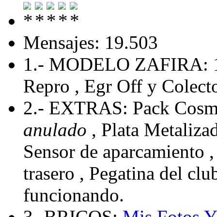
Mensajes: 19.503
1.- MODELO ZAFIRA: 
Repro , Egr Off y Colecto
2.- EXTRAS: Pack Cosmo
anulado
, Plata Metaliza
Sensor de aparcamiento , 
trasero , Pegatina del cl
funcionando.
3.-BRICOS:
Mis Fotos
Y