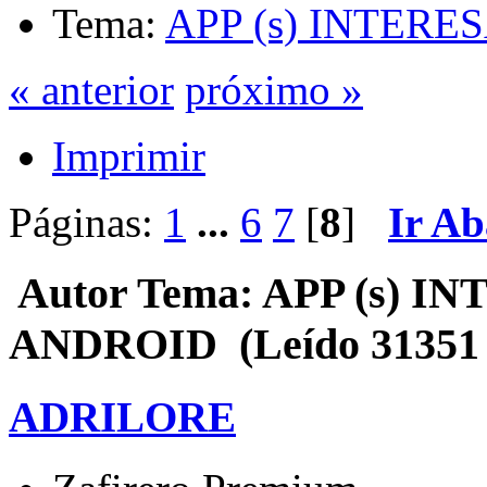
Tema:
APP (s) INTER
« anterior
próximo »
Imprimir
Páginas:
1
...
6
7
[
8
]
Ir Ab
Autor
Tema: APP (s) 
ANDROID (Leído 31351 
ADRILORE