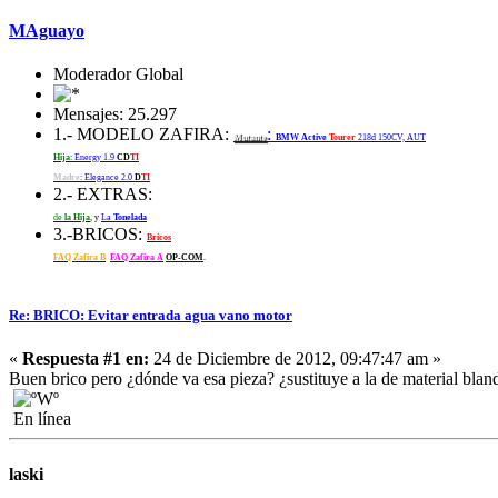
MAguayo
Moderador Global
Mensajes: 25.297
1.- MODELO ZAFIRA:
:
Mutante
BMW Active
Tourer
218d 150CV, AUT
Hija
: Energy 1.9
CD
TI
Madre
: Elegance 2.0
D
TI
2.- EXTRAS:
de
la Hija
, y
La
Tonelada
3.-BRICOS:
Bricos
FAQ Zafira B
FAQ Zafira A
OP-COM
.
Re: BRICO: Evitar entrada agua vano motor
«
Respuesta #1 en:
24 de Diciembre de 2012, 09:47:47 am »
Buen brico pero ¿dónde va esa pieza? ¿sustituye a la de material blan
En línea
laski