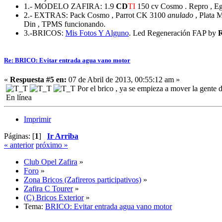
1.- MODELO ZAFIRA: 1.9
CD
TI
150 cv Cosmo . Repro , Egr
2.- EXTRAS: Pack Cosmo , Parrot CK 3100
anulado
, Plata M
Din , TPMS funcionando.
3.-BRICOS:
Mis Fotos
Y Alguno
. Led Regeneración FAP by
Re: BRICO: Evitar entrada agua vano motor
«
Respuesta #5 en:
07 de Abril de 2013, 00:55:12 am »
Por el brico , ya se empieza a mover la gente
En línea
Imprimir
Páginas: [
1
]
Ir Arriba
« anterior
próximo »
Club Opel Zafira
»
Foro
»
Zona Bricos (Zafireros participativos)
»
Zafira C Tourer
»
(C) Bricos Exterior
»
Tema:
BRICO: Evitar entrada agua vano motor