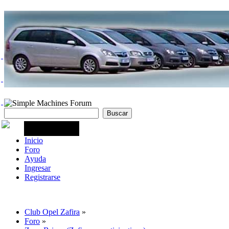
Inicio
Foro
Ayuda
Ingresar
Registrarse
Club Opel Zafira
»
Foro
»