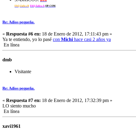
Bricos
FAQ Zafira B
FAQ Zafira A
OP-COM
.
Re: Adios pequeña.
«
Respuesta #6 en:
18 de Enero de 2012, 17:11:43 pm »
Ya te entiendo, yo lo pasé
con
Michi
hace casi 2 años ya
En línea
dmb
Visitante
Re: Adios pequeña.
«
Respuesta #7 en:
18 de Enero de 2012, 17:32:39 pm »
LO siento mucho
En línea
xavi1961