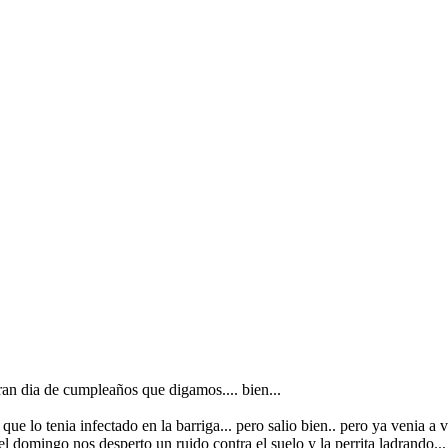
gran dia de cumpleaños que digamos.... bien...
ue lo tenia infectado en la barriga... pero salio bien.. pero ya venia a 
el domingo nos desperto un ruido contra el suelo y la perrita ladrando...