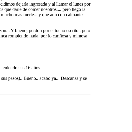
cidimos dejarla ingresada y al llamar el lunes por
 que darle de comer nosotros.... pero llego la
z mucho mas fuerte... y que aun con calmantes..
on... Y bueno, perdon por el tocho escrito.. pero
 nunca rompiendo nada, por lo cariñosa y mimosa
 teniendo sus 16 años....
 sus pasos).. Bueno.. acabo ya... Descansa y se