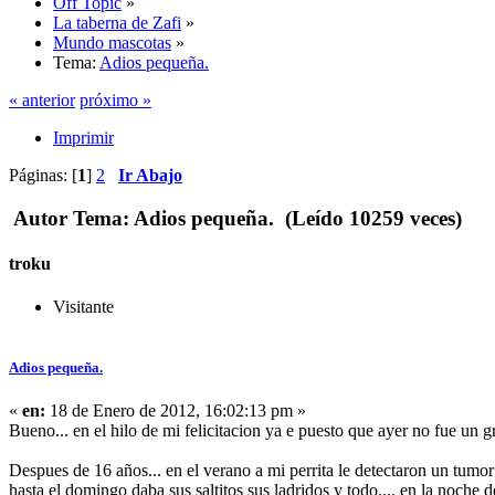
Off Topic
»
La taberna de Zafi
»
Mundo mascotas
»
Tema:
Adios pequeña.
« anterior
próximo »
Imprimir
Páginas: [
1
]
2
Ir Abajo
Autor
Tema: Adios pequeña. (Leído 10259 veces)
troku
Visitante
Adios pequeña.
«
en:
18 de Enero de 2012, 16:02:13 pm »
Bueno... en el hilo de mi felicitacion ya e puesto que ayer no fue un 
Despues de 16 años... en el verano a mi perrita le detectaron un tumor q
hasta el domingo daba sus saltitos sus ladridos y todo.... en la noche d