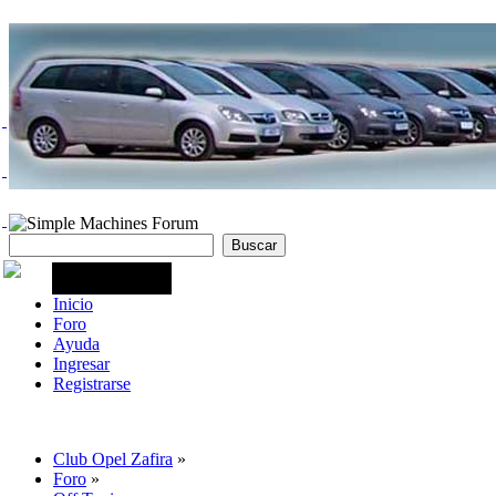
Inicio
Foro
Ayuda
Ingresar
Registrarse
Club Opel Zafira
»
Foro
»