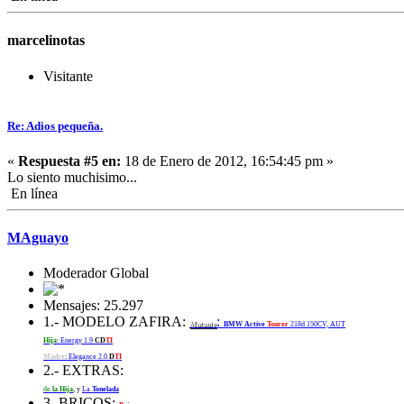
marcelinotas
Visitante
Re: Adios pequeña.
«
Respuesta #5 en:
18 de Enero de 2012, 16:54:45 pm »
Lo siento muchisimo...
En línea
MAguayo
Moderador Global
Mensajes: 25.297
1.- MODELO ZAFIRA:
:
Mutante
BMW Active
Tourer
218d 150CV, AUT
Hija
: Energy 1.9
CD
TI
Madre
: Elegance 2.0
D
TI
2.- EXTRAS:
de
la Hija
, y
La
Tonelada
3.-BRICOS: