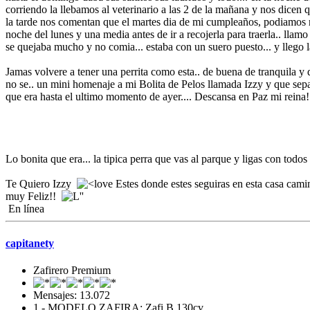
corriendo la llebamos al veterinario a las 2 de la mañana y nos dicen 
la tarde nos comentan que el martes dia de mi cumpleaños, podiamos re
noche del lunes y una media antes de ir a recojerla para traerla.. ll
se quejaba mucho y no comia... estaba con un suero puesto... y llego la
Jamas volvere a tener una perrita como esta.. de buena de tranquila y 
no se.. un mini homenaje a mi Bolita de Pelos llamada Izzy y que sep
que era hasta el ultimo momento de ayer.... Descansa en Paz mi reina
Lo bonita que era... la tipica perra que vas al parque y ligas con todo
Te Quiero Izzy
Estes donde estes seguiras en esta casa camin
muy Feliz!!
En línea
capitanety
Zafirero Premium
Mensajes: 13.072
1.- MODELO ZAFIRA: Zafi B 130cv