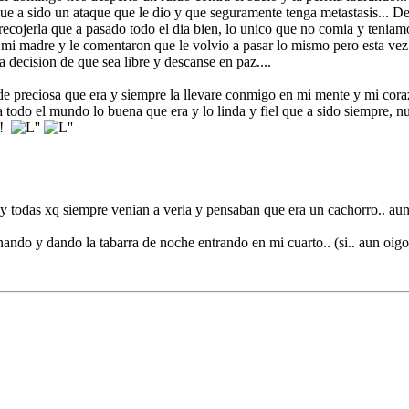
que a sido un ataque que le dio y que seguramente tenga metastasis... De
cojerla que a pasado todo el dia bien, lo unico que no comia y teniamos
amo mi madre y le comentaron que le volvio a pasar lo mismo pero esta ve
 decision de que sea libre y descanse en paz....
de preciosa que era y siempre la llevare conmigo en mi mente y mi coraz
a todo el mundo lo buena que era y lo linda y fiel que a sido siempre,
!!
s y todas xq siempre venian a verla y pensaban que era un cachorro.. aun
ando y dando la tabarra de noche entrando en mi cuarto.. (si.. aun oigo