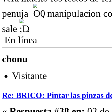
penuja
, manipulacion co
sale
.
En línea
chonu
Visitante
Re: BRICO: Pintar las pinzas d
«
Respuesta #38 en:
02 de 