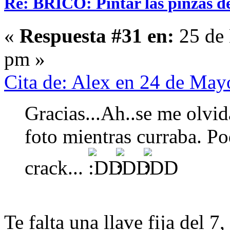
Re: BRICO: Pintar las pinzas d
«
Respuesta #31 en:
25 de 
pm »
Cita de: Alex en 24 de May
Gracias...Ah..se me olvid
foto mientras curraba. P
crack...
Te falta una llave fija del 7