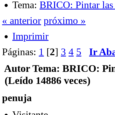
Tema:
BRICO: Pintar las 
« anterior
próximo »
Imprimir
Páginas:
1
[
2
]
3
4
5
Ir Ab
Autor
Tema: BRICO: Pinta
(Leído 14886 veces)
penuja
Visitante