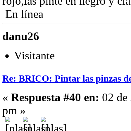
rojo,las pinte en negro y cl
En línea
danu26
Visitante
Re: BRICO: Pintar las pinzas d
«
Respuesta #40 en:
02 de 
pm »