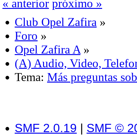
« anterior
próximo »
Club Opel Zafira
»
Foro
»
Opel Zafira A
»
(A) Audio, Video, Telefo
Tema:
Más preguntas so
SMF 2.0.19
|
SMF © 2