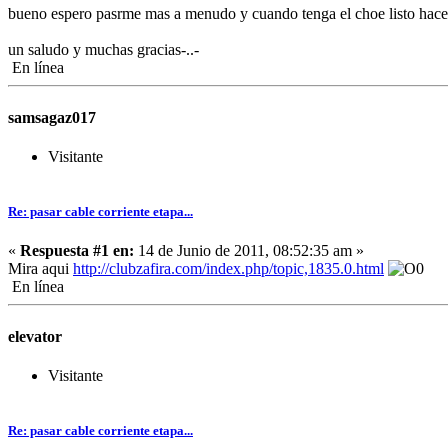
bueno espero pasrme mas a menudo y cuando tenga el choe listo hacerl
un saludo y muchas gracias-..-
En línea
samsagaz017
Visitante
Re: pasar cable corriente etapa...
«
Respuesta #1 en:
14 de Junio de 2011, 08:52:35 am »
Mira aqui
http://clubzafira.com/index.php/topic,1835.0.html
En línea
elevator
Visitante
Re: pasar cable corriente etapa...