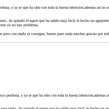
dona, y ya se que ha sido con toda la buena intencion,ademas asi no se 
nto , he quitado el tapon que ha salido muy facil, le hecho un agujerito 
 como yo no hay problema.
apon pero con maña se consigue, bueno pues nada muchas gracias por tod
sco perdona, y ya se que ha sido con toda la buena intencion,ademas asi
para tanto , he quitado el tapon que ha salido muy facil, le hecho un agu