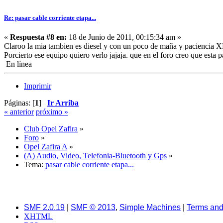
Re: pasar cable corriente etapa...
«
Respuesta #8 en:
18 de Junio de 2011, 00:15:34 am »
Claroo la mia tambien es diesel y con un poco de maña y paciencia X
Porcierto ese equipo quiero verlo jajaja. que en el foro creo que esta
En línea
Imprimir
Páginas: [
1
]
Ir Arriba
« anterior
próximo »
Club Opel Zafira
»
Foro
»
Opel Zafira A
»
(A) Audio, Video, Telefonia-Bluetooth y Gps
»
Tema:
pasar cable corriente etapa...
SMF 2.0.19
|
SMF © 2013
,
Simple Machines
|
Terms and
XHTML