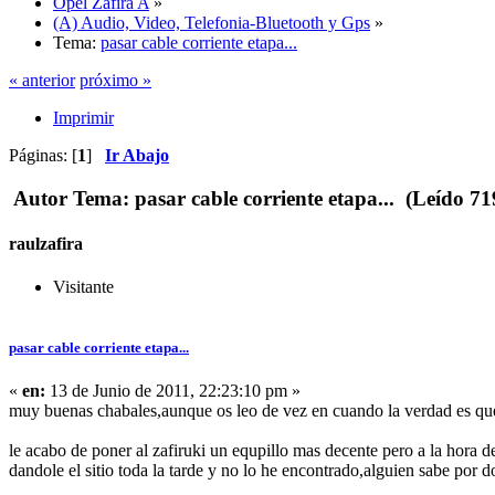
Opel Zafira A
»
(A) Audio, Video, Telefonia-Bluetooth y Gps
»
Tema:
pasar cable corriente etapa...
« anterior
próximo »
Imprimir
Páginas: [
1
]
Ir Abajo
Autor
Tema: pasar cable corriente etapa... (Leído 71
raulzafira
Visitante
pasar cable corriente etapa...
«
en:
13 de Junio de 2011, 22:23:10 pm »
muy buenas chabales,aunque os leo de vez en cuando la verdad es qu
le acabo de poner al zafiruki un equpillo mas decente pero a la hora d
dandole el sitio toda la tarde y no lo he encontrado,alguien sabe por d