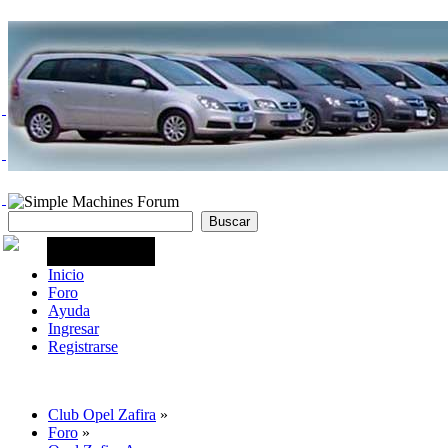
Inicio
Foro
Ayuda
Ingresar
Registrarse
Club Opel Zafira
»
Foro
»