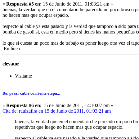
«
Respuesta #5 en:
15 de Junio de 2011, 01:03:21 am »
buenas, la verdad que en el comentario he parecido un poco brusco per
no hacen mas que ocupar espacio.
respecto al cable ya esta pasado y la verdad que tampoco a sido para ta
bomba de gasoil si, esta en medio pero si tienes las manos pequeñas
lo que si cuesta un poco mas de trabajo es poner luego otra vez el t
En línea
elevator
Visitante
Re: pasar cable corriente etapa...
«
Respuesta #6 en:
15 de Junio de 2011, 14:10:07 pm »
Cita de: raulzafira en 15 de Junio de 2011, 01:03:21 am
buenas, la verdad que en el comentario he parecido un poco bru
repetitivos que luego no hacen mas que ocupar espacio.
respecto al cable ya esta pasado y la verdad que tampoco a sido 