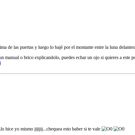
ma de las puertas y luego lo bajé por el montante entre la luna delantera
un manual o brico explicandolo, puedes echar un ojo si quieres a este po
4
 hice yo mismo jijijij...chequea esto haber si te vale