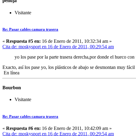
penuja
Visitante
Re: Pasar cables camara trasera
«
Respuesta #5 en:
16 de Enero de 2011, 10:32:34 am »
Cita de: moskysport en 16 de Enero de 2011, 00:29:54 am
yo los pase por la parte trasera derecha,por donde el hueco con
Exacto, así los pase yo, los plásticos de abajo se desmontan muy fáci
En línea
Bourbon
Visitante
Re: Pasar cables camara trasera
«
Respuesta #6 en:
16 de Enero de 2011, 10:42:09 am »
Cita de: moskysport en 16 de Enero de 2011, 00:29:54 am