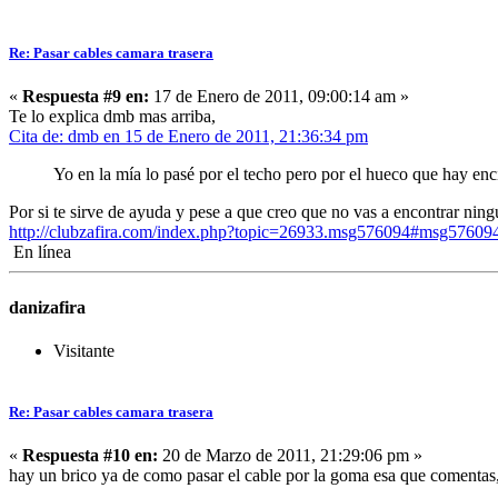
Re: Pasar cables camara trasera
«
Respuesta #9 en:
17 de Enero de 2011, 09:00:14 am »
Te lo explica dmb mas arriba,
Cita de: dmb en 15 de Enero de 2011, 21:36:34 pm
Yo en la mía lo pasé por el techo pero por el hueco que hay enci
Por si te sirve de ayuda y pese a que creo que no vas a encontrar ning
http://clubzafira.com/index.php?topic=26933.msg576094#msg57609
En línea
danizafira
Visitante
Re: Pasar cables camara trasera
«
Respuesta #10 en:
20 de Marzo de 2011, 21:29:06 pm »
hay un brico ya de como pasar el cable por la goma esa que comentas,lo