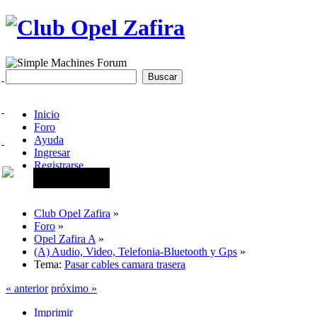
Inicio
Foro
Ayuda
Ingresar
Registrarse
Club Opel Zafira
»
Foro
»
Opel Zafira A
»
(A) Audio, Video, Telefonia-Bluetooth y Gps
»
Tema:
Pasar cables camara trasera
« anterior
próximo »
Imprimir