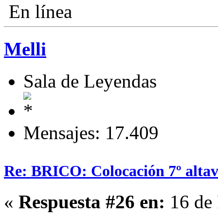
En línea
Melli
Sala de Leyendas
Mensajes: 17.409
Re: BRICO: Colocación 7º altav
«
Respuesta #26 en:
16 de 