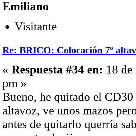
Emiliano
Visitante
Re: BRICO: Colocación 7º altav
«
Respuesta #34 en:
18 de 
pm »
Bueno, he quitado el CD30 y
altavoz, ve unos mazos pero 
antes de quitarlo querría sa