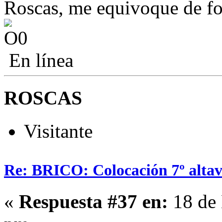
Roscas, me equivoque de fo
En línea
ROSCAS
Visitante
Re: BRICO: Colocación 7º altav
«
Respuesta #37 en:
18 de 