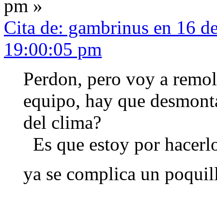
pm »
Cita de: gambrinus en 16 d
19:00:05 pm
Perdon, pero voy a remol
equipo, hay que desmont
del clima?
Es que estoy por hacerlo,
ya se complica un poquil