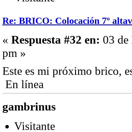
Re: BRICO: Colocación 7º altav
«
Respuesta #32 en:
03 de 
pm »
Este es mi próximo brico, e
En línea
gambrinus
Visitante