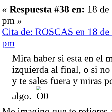
«
Respuesta #38 en:
18 de 
pm »
Cita de: ROSCAS en 18 de 
pm
Mira haber si esta en el 
izquierda al final, o si no
y te sales fuera y miras po
algo.
Me imagino que te refieres a