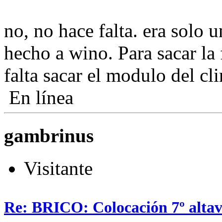
no, no hace falta. era solo 
hecho a wino. Para sacar la 
falta sacar el modulo del cl
En línea
gambrinus
Visitante
Re: BRICO: Colocación 7º altav