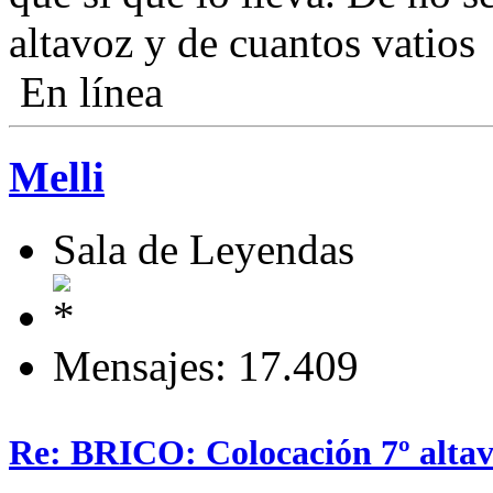
altavoz y de cuantos vatios
En línea
Melli
Sala de Leyendas
Mensajes: 17.409
Re: BRICO: Colocación 7º altav