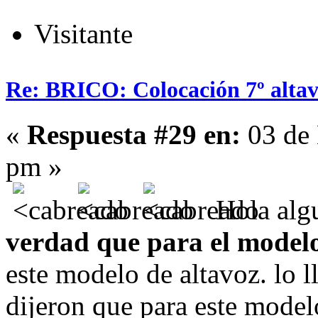
Visitante
Re: BRICO: Colocación 7º altav
«
Respuesta #29 en:
03 de 
pm »
Hola algu
verdad que para el modelo
este modelo de altavoz. lo l
dijeron que para este model