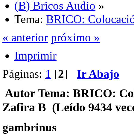
(B) Bricos Audio
»
Tema:
BRICO: Colocación
« anterior
próximo »
Imprimir
Páginas:
1
[
2
]
Ir Abajo
Autor
Tema: BRICO: Colo
Zafira B (Leído 9434 vec
gambrinus