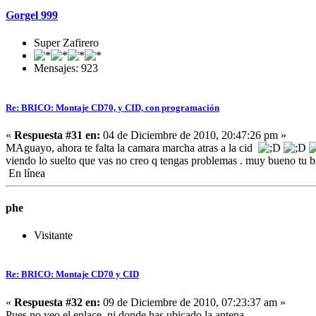
Gorgel 999
Super Zafirero
Mensajes: 923
Re: BRICO: Montaje CD70, y CID, con programación
«
Respuesta #31 en:
04 de Diciembre de 2010, 20:47:26 pm »
MAguayo, ahora te falta la camara marcha atras a la cid
viendo lo suelto que vas no creo q tengas problemas . muy bueno tu b
En línea
phe
Visitante
Re: BRICO: Montaje CD70 y CID
«
Respuesta #32 en:
09 de Diciembre de 2010, 07:23:37 am »
Pues no veo el enlace, ni donde has ubicado la antena.