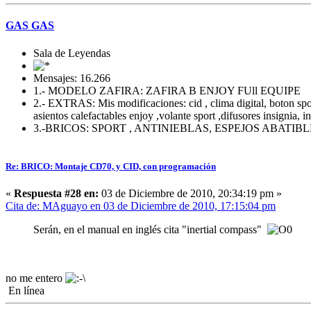
GAS GAS
Sala de Leyendas
Mensajes: 16.266
1.- MODELO ZAFIRA: ZAFIRA B ENJOY FUll EQUIPE
2.- EXTRAS: Mis modificaciones: cid , clima digital, boton sport 
asientos calefactables enjoy ,volante sport ,difusores insignia, i
3.-BRICOS: SPORT , ANTINIEBLAS, ESPEJOS ABATI
Re: BRICO: Montaje CD70, y CID, con programación
«
Respuesta #28 en:
03 de Diciembre de 2010, 20:34:19 pm »
Cita de: MAguayo en 03 de Diciembre de 2010, 17:15:04 pm
Serán, en el manual en inglés cita "inertial compass"
no me entero
En línea