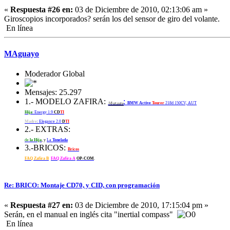
«
Respuesta #26 en:
03 de Diciembre de 2010, 02:13:06 am »
Giroscopios incorporados? serán los del sensor de giro del volante.
En línea
MAguayo
Moderador Global
Mensajes: 25.297
1.- MODELO ZAFIRA:
:
Mutante
BMW Active
Tourer
218d 150CV, AUT
Hija
: Energy 1.9
CD
TI
Madre
: Elegance 2.0
D
TI
2.- EXTRAS:
de
la Hija
, y
La
Tonelada
3.-BRICOS:
Bricos
FAQ Zafira B
FAQ Zafira A
OP-COM
.
Re: BRICO: Montaje CD70, y CID, con programación
«
Respuesta #27 en:
03 de Diciembre de 2010, 17:15:04 pm »
Serán, en el manual en inglés cita "inertial compass"
En línea