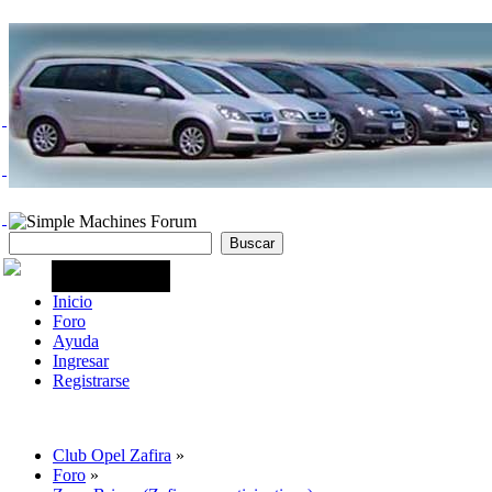
Inicio
Foro
Ayuda
Ingresar
Registrarse
Club Opel Zafira
»
Foro
»