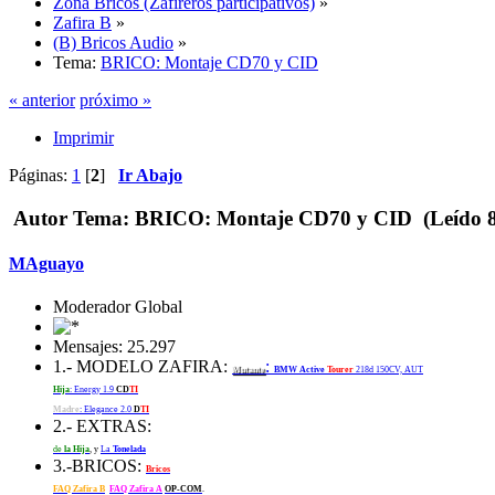
Zona Bricos (Zafireros participativos)
»
Zafira B
»
(B) Bricos Audio
»
Tema:
BRICO: Montaje CD70 y CID
« anterior
próximo »
Imprimir
Páginas:
1
[
2
]
Ir Abajo
Autor
Tema: BRICO: Montaje CD70 y CID (Leído 8
MAguayo
Moderador Global
Mensajes: 25.297
1.- MODELO ZAFIRA:
:
Mutante
BMW Active
Tourer
218d 150CV, AUT
Hija
: Energy 1.9
CD
TI
Madre
: Elegance 2.0
D
TI
2.- EXTRAS:
de
la Hija
, y
La
Tonelada
3.-BRICOS:
Bricos
FAQ Zafira B
FAQ Zafira A
OP-COM
.