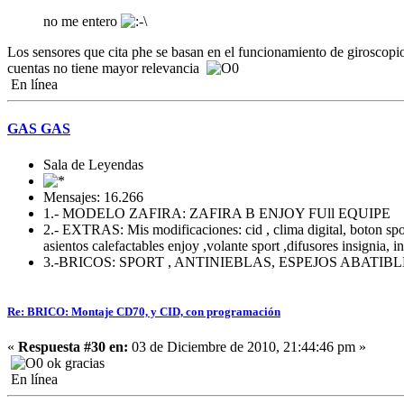
no me entero
Los sensores que cita phe se basan en el funcionamiento de giroscopio
cuentas no tiene mayor relevancia
En línea
GAS GAS
Sala de Leyendas
Mensajes: 16.266
1.- MODELO ZAFIRA: ZAFIRA B ENJOY FUll EQUIPE
2.- EXTRAS: Mis modificaciones: cid , clima digital, boton sport 
asientos calefactables enjoy ,volante sport ,difusores insignia, i
3.-BRICOS: SPORT , ANTINIEBLAS, ESPEJOS ABATI
Re: BRICO: Montaje CD70, y CID, con programación
«
Respuesta #30 en:
03 de Diciembre de 2010, 21:44:46 pm »
ok gracias
En línea