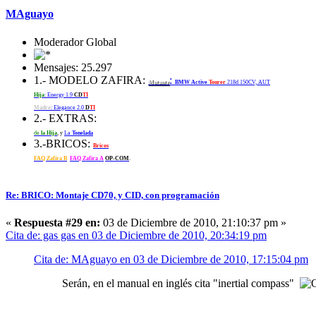
MAguayo
Moderador Global
Mensajes: 25.297
1.- MODELO ZAFIRA:
:
Mutante
BMW Active
Tourer
218d 150CV, AUT
Hija
: Energy 1.9
CD
TI
Madre
: Elegance 2.0
D
TI
2.- EXTRAS:
de
la Hija
, y
La
Tonelada
3.-BRICOS:
Bricos
FAQ Zafira B
FAQ Zafira A
OP-COM
.
Re: BRICO: Montaje CD70, y CID, con programación
«
Respuesta #29 en:
03 de Diciembre de 2010, 21:10:37 pm »
Cita de: gas gas en 03 de Diciembre de 2010, 20:34:19 pm
Cita de: MAguayo en 03 de Diciembre de 2010, 17:15:04 pm
Serán, en el manual en inglés cita "inertial compass"