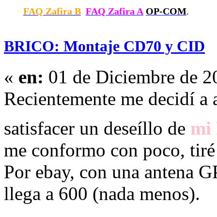
FAQ Zafira B
FAQ Zafira A
OP-COM
.
BRICO: Montaje CD70 y CID
«
en:
01 de Diciembre de 2
Recientemente me decidí a 
satisfacer un deseíllo de
mi
me conformo con poco, tiré
Por ebay, con una antena GP
llega a 600 (nada menos).