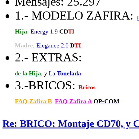
Mensajes: 25.297
1.- MODELO ZAFIRA:
Hija
: Energy 1.9
CD
TI
Madre
: Elegance 2.0
D
TI
2.- EXTRAS:
de
la Hija
, y
La
Tonelada
3.-BRICOS:
Bricos
FAQ Zafira B
FAQ Zafira A
OP-COM
.
Re: BRICO: Montaje CD70, y C