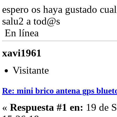
espero os haya gustado cual
salu2 a tod@s
En línea
xavi1961
Visitante
Re: mini brico antena gps bluet
«
Respuesta #1 en:
19 de S