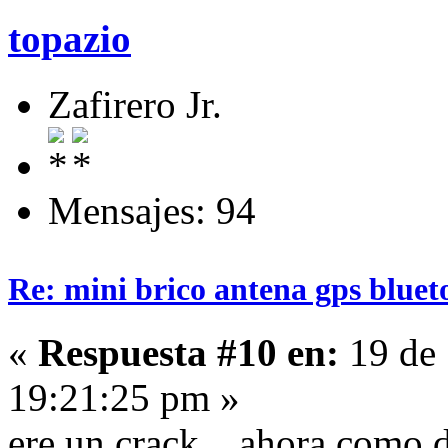
topazio
Zafirero Jr.
Mensajes: 94
Re: mini brico antena gps bluet
«
Respuesta #10 en:
19 de 
19:21:25 pm »
ere un crack .. ahora como 