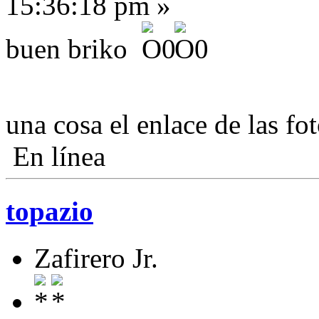
15:36:18 pm »
buen briko
una cosa el enlace de las fo
En línea
topazio
Zafirero Jr.