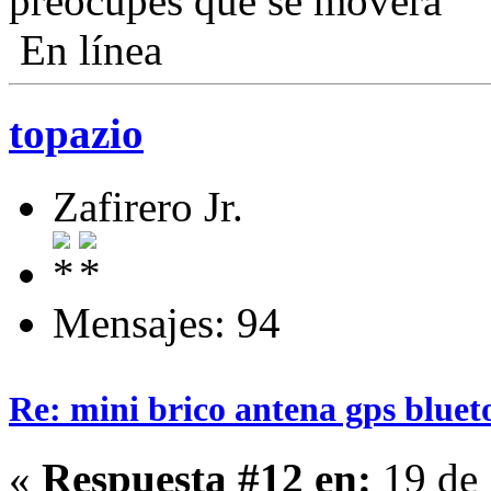
preocupes que se moverá
En línea
topazio
Zafirero Jr.
Mensajes: 94
Re: mini brico antena gps bluet
«
Respuesta #12 en:
19 de 