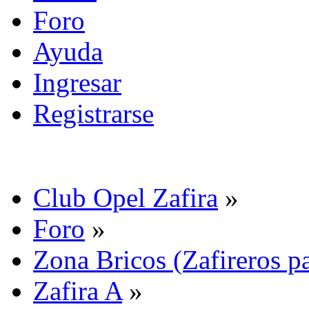
Foro
Ayuda
Ingresar
Registrarse
Club Opel Zafira
»
Foro
»
Zona Bricos (Zafireros pa
Zafira A
»