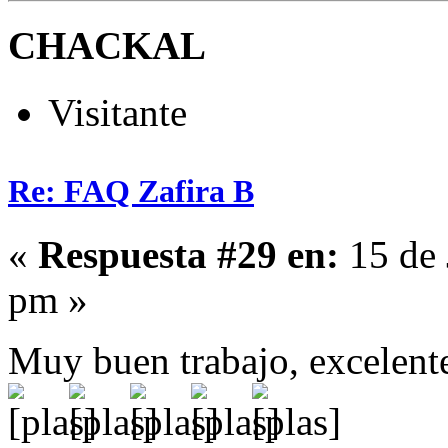
CHACKAL
Visitante
Re: FAQ Zafira B
«
Respuesta #29 en:
15 de 
pm »
Muy buen trabajo, excelent