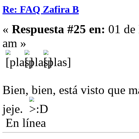
Re: FAQ Zafira B
«
Respuesta #25 en:
01 de 
am »
Bien, bien, está visto que 
jeje.
En línea