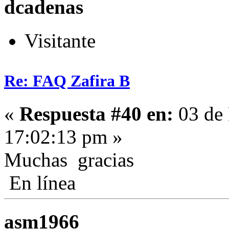
dcadenas
Visitante
Re: FAQ Zafira B
«
Respuesta #40 en:
03 de 
17:02:13 pm »
Muchas gracias
En línea
asm1966