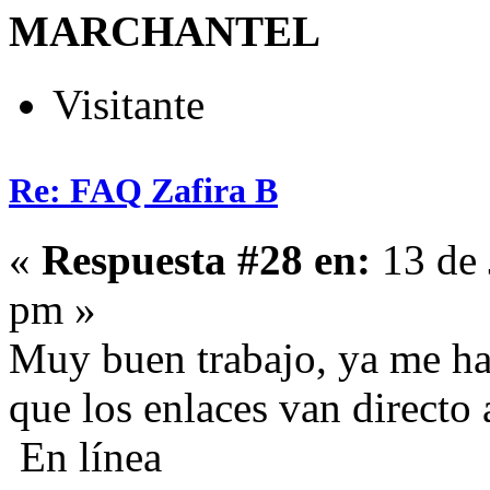
MARCHANTEL
Visitante
Re: FAQ Zafira B
«
Respuesta #28 en:
13 de 
pm »
Muy buen trabajo, ya me ha
que los enlaces van directo 
En línea