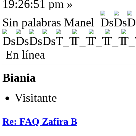
19:26:51 pm »
Sin palabras Manel
En línea
Biania
Visitante
Re: FAQ Zafira B