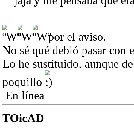
jaja y me pensaba que er
por el aviso.
No sé qué debió pasar con e
Lo he sustituido, aunque de
poquillo
En línea
TOicAD