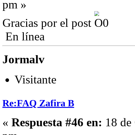
pm »
Gracias por el post
En línea
Jormalv
Visitante
Re:FAQ Zafira B
«
Respuesta #46 en:
18 de 