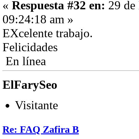
«
Respuesta #32 en:
29 de 
09:24:18 am »
EXcelente trabajo.
Felicidades
En línea
ElFarySeo
Visitante
Re: FAQ Zafira B