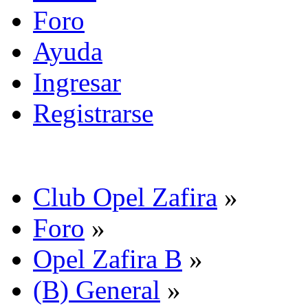
Foro
Ayuda
Ingresar
Registrarse
Club Opel Zafira
»
Foro
»
Opel Zafira B
»
(B) General
»