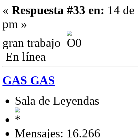
«
Respuesta #33 en:
14 de 
pm »
gran trabajo
En línea
GAS GAS
Sala de Leyendas
Mensajes: 16.266