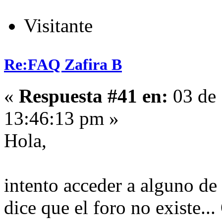
Visitante
Re:FAQ Zafira B
«
Respuesta #41 en:
03 de 
13:46:13 pm »
Hola,
intento acceder a alguno d
dice que el foro no existe.