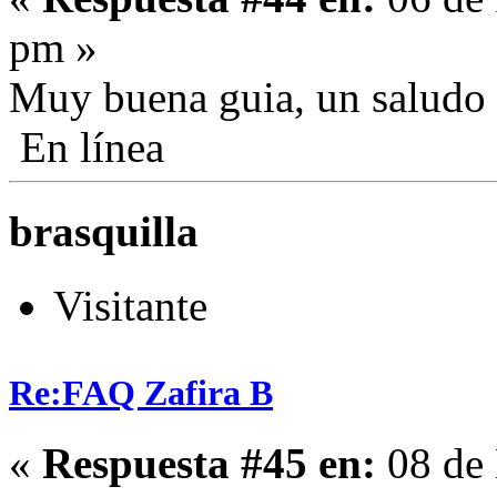
pm »
Muy buena guia, un saludo
En línea
brasquilla
Visitante
Re:FAQ Zafira B
«
Respuesta #45 en:
08 de 