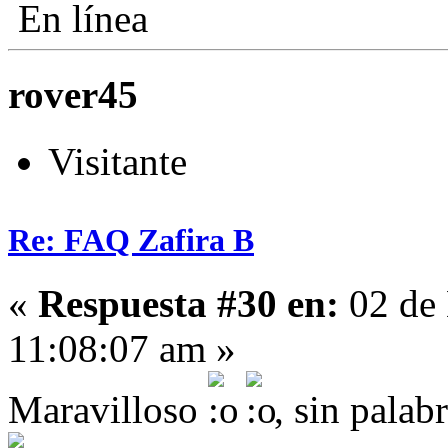
En línea
rover45
Visitante
Re: FAQ Zafira B
«
Respuesta #30 en:
02 de 
11:08:07 am »
Maravilloso
, sin palab