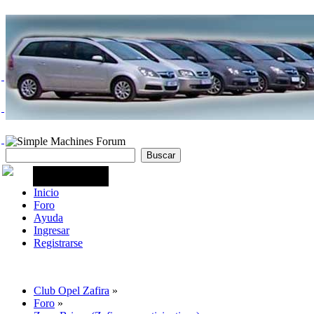
Inicio
Foro
Ayuda
Ingresar
Registrarse
Club Opel Zafira
»
Foro
»