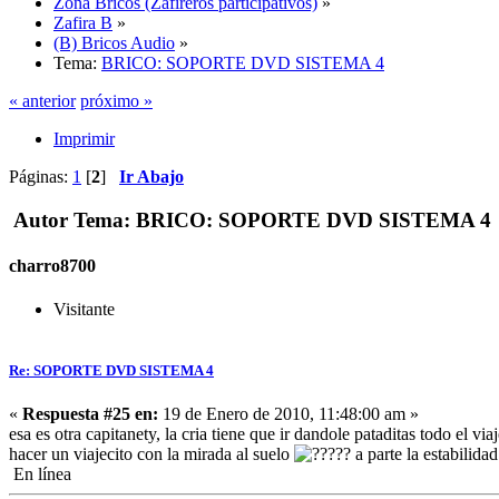
Zona Bricos (Zafireros participativos)
»
Zafira B
»
(B) Bricos Audio
»
Tema:
BRICO: SOPORTE DVD SISTEMA 4
« anterior
próximo »
Imprimir
Páginas:
1
[
2
]
Ir Abajo
Autor
Tema: BRICO: SOPORTE DVD SISTEMA 4 (L
charro8700
Visitante
Re: SOPORTE DVD SISTEMA 4
«
Respuesta #25 en:
19 de Enero de 2010, 11:48:00 am »
esa es otra capitanety, la cria tiene que ir dandole pataditas todo el 
hacer un viajecito con la mirada al suelo
?? a parte la estabilidad
En línea