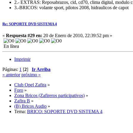
2.- EXTRAS: Reposabrazos, cid, cd70, clima digital, modulo c
3.-BRICOS: volante sport, pilotos 2008, hidraulicos de capot
Re: SOPORTE DVD SISTEMA 4
«
Respuesta #29 en:
20 de Enero de 2010, 22:39:52 pm »
En línea
Imprimir
Páginas:
1
[
2
]
Ir Arriba
« anterior
próximo »
Club Opel Zafira
»
Foro
»
Zona Bricos (Zafireros participativos)
»
Zafira B
»
(B) Bricos Audio
»
Tema:
BRICO: SOPORTE DVD SISTEMA 4