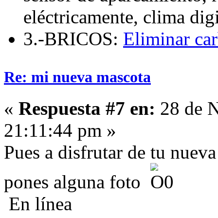
eléctricamente, clima di
3.-BRICOS:
Eliminar car
Re: mi nueva mascota
«
Respuesta #7 en:
28 de N
21:11:44 pm »
Pues a disfrutar de tu nueva
pones alguna foto
En línea