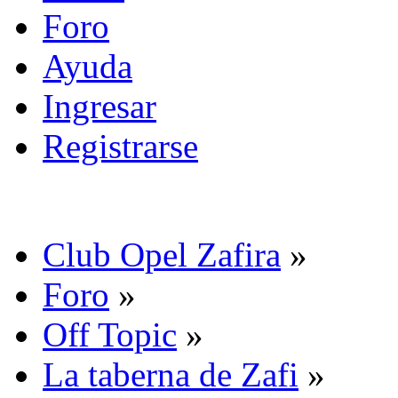
Foro
Ayuda
Ingresar
Registrarse
Club Opel Zafira
»
Foro
»
Off Topic
»
La taberna de Zafi
»