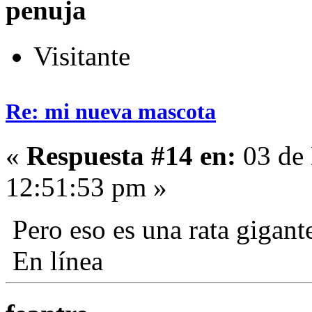
penuja
Visitante
Re: mi nueva mascota
«
Respuesta #14 en:
03 de 
12:51:53 pm »
Pero eso es una rata gigan
En línea