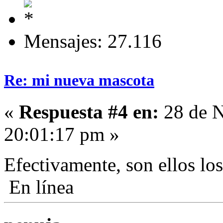
Mensajes: 27.116
Re: mi nueva mascota
«
Respuesta #4 en:
28 de N
20:01:17 pm »
Efectivamente, son ellos los
En línea