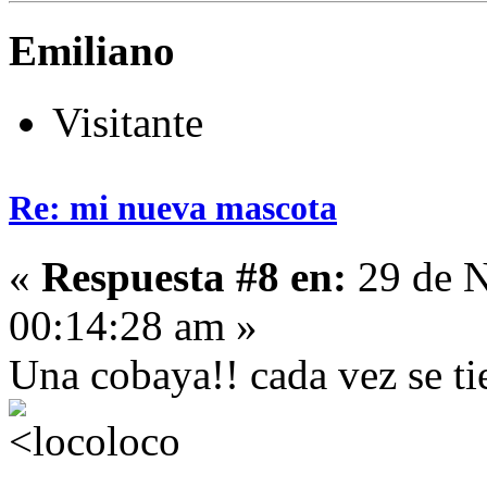
Emiliano
Visitante
Re: mi nueva mascota
«
Respuesta #8 en:
29 de N
00:14:28 am »
Una cobaya!! cada vez se ti