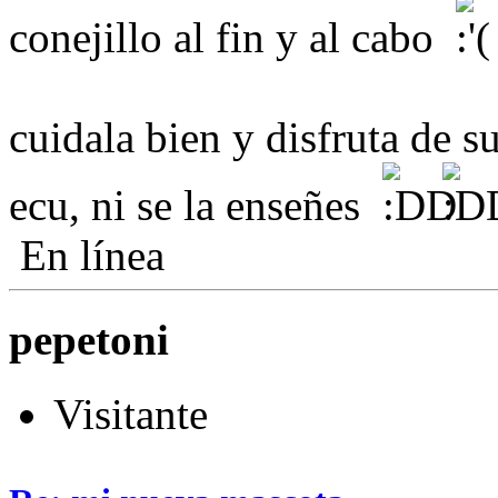
conejillo al fin y al cabo
cuidala bien y disfruta de s
ecu, ni se la enseñes
En línea
pepetoni
Visitante