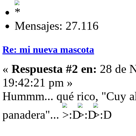
Mensajes: 27.116
Re: mi nueva mascota
«
Respuesta #2 en:
28 de N
19:42:21 pm »
Hummm... qué rico, "Cuy al
panadera"...