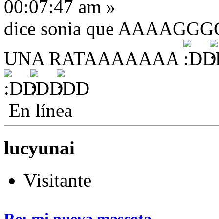
00:07:47 am »
dice sonia que AAAAG
UNA RATAAAAAAA
En línea
lucyunai
Visitante
Re: mi nueva mascota