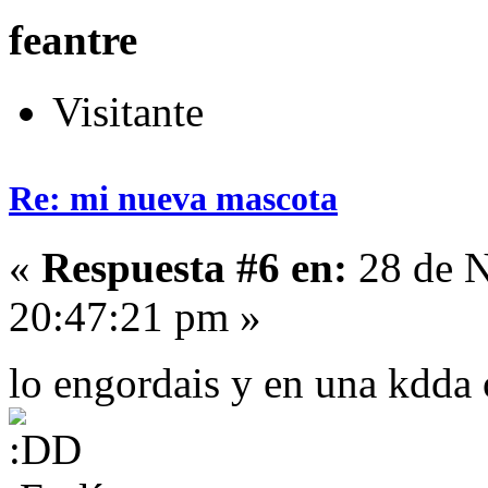
feantre
Visitante
Re: mi nueva mascota
«
Respuesta #6 en:
28 de N
20:47:21 pm »
lo engordais y en una kdda os