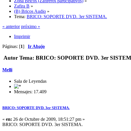
Zona Bricos (Zafireros participativos)
»
Zafira B
»
(B) Bricos Audio
»
Tema:
BRICO: SOPORTE DVD. 3er SISTEMA.
« anterior
próximo »
Imprimir
Páginas: [
1
]
Ir Abajo
Autor
Tema: BRICO: SOPORTE DVD. 3er SISTEMA.
Melli
Sala de Leyendas
Mensajes: 17.409
BRICO: SOPORTE DVD. 3er SISTEMA.
«
en:
26 de Octubre de 2009, 18:51:27 pm »
BRICO: SOPORTE DVD. 3er SISTEMA.