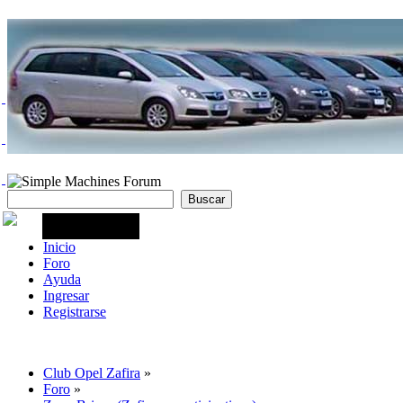
Inicio
Foro
Ayuda
Ingresar
Registrarse
Club Opel Zafira
»
Foro
»