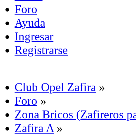
Foro
Ayuda
Ingresar
Registrarse
Club Opel Zafira
»
Foro
»
Zona Bricos (Zafireros pa
Zafira A
»