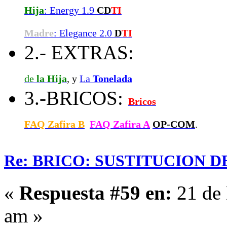
Hija
: Energy 1.9
CD
TI
Madre
: Elegance 2.0
D
TI
2.- EXTRAS:
de
la Hija
, y
La
Tonelada
3.-BRICOS:
Bricos
FAQ Zafira B
FAQ Zafira A
OP-COM
.
Re: BRICO: SUSTITUCION 
«
Respuesta #59 en:
21 de 
am »