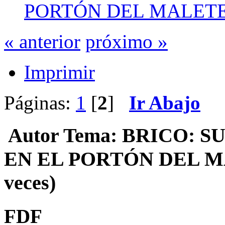
PORTÓN DEL MALET
« anterior
próximo »
Imprimir
Páginas:
1
[
2
]
Ir Abajo
Autor
Tema: BRICO: 
EN EL PORTÓN DEL MA
veces)
FDF