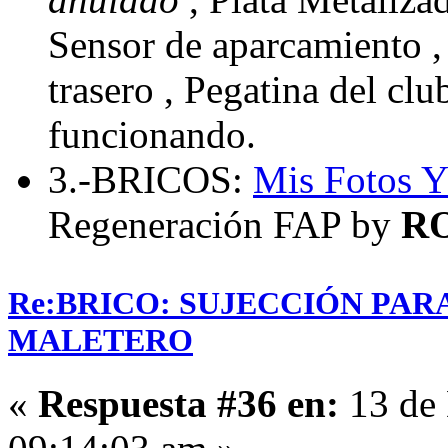
Sensor de aparcamiento , 
trasero , Pegatina del cl
funcionando.
3.-BRICOS:
Mis Fotos
Y
Regeneración FAP by
R
Re:BRICO: SUJECCIÓN PAR
MALETERO
«
Respuesta #36 en:
13 de 