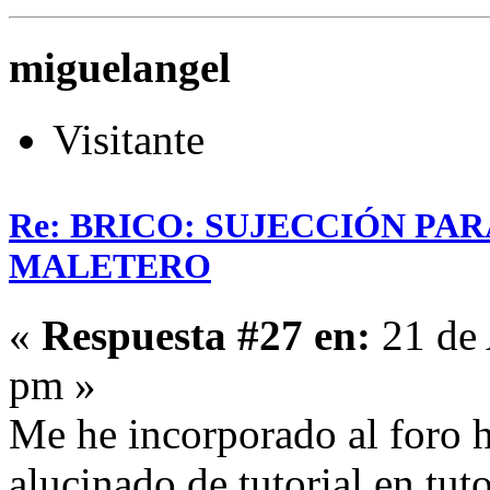
miguelangel
Visitante
Re: BRICO: SUJECCIÓN PA
MALETERO
«
Respuesta #27 en:
21 de 
pm »
Me he incorporado al foro 
alucinado de tutorial en tu