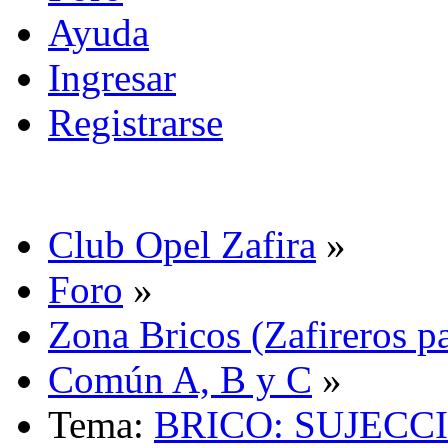
Ayuda
Ingresar
Registrarse
Club Opel Zafira
»
Foro
»
Zona Bricos (Zafireros pa
Común A, B y C
»
Tema:
BRICO: SUJECC