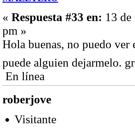
«
Respuesta #33 en:
13 de 
pm »
Hola buenas, no puedo ver e
puede alguien dejarmelo. g
En línea
roberjove
Visitante