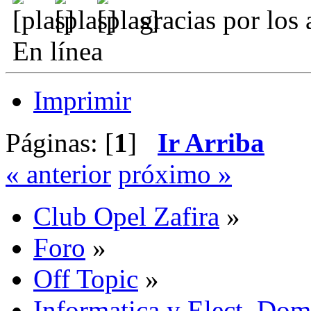
gracias por los
En línea
Imprimir
Páginas: [
1
]
Ir Arriba
« anterior
próximo »
Club Opel Zafira
»
Foro
»
Off Topic
»
Informatica y Elect. Dom