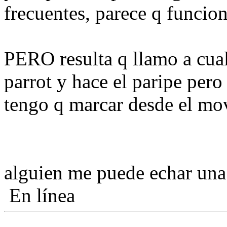
frecuentes, parece q funcio
PERO resulta q llamo a cua
parrot y hace el paripe pero
tengo q marcar desde el mov
alguien me puede echar una
En línea