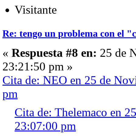
Visitante
Re: tengo un problema con el "
«
Respuesta #8 en:
25 de N
23:21:50 pm »
Cita de: NEO en 25 de Nov
pm
Cita de: Thelemaco en 2
23:07:00 pm