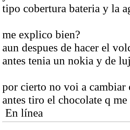
tipo cobertura bateria y la 
me explico bien?
aun despues de hacer el vo
antes tenia un nokia y de lu
por cierto no voi a cambiar 
antes tiro el chocolate q me
En línea