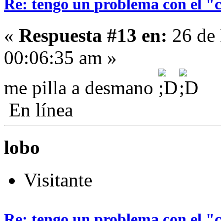
Re: tengo un problema con el "
«
Respuesta #13 en:
26 de 
00:06:35 am »
me pilla a desmano
En línea
lobo
Visitante
Re: tengo un problema con el "