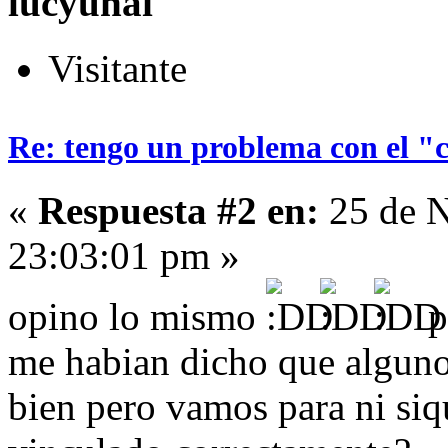
lucyunai
Visitante
Re: tengo un problema con el "
«
Respuesta #2 en:
25 de N
23:03:01 pm »
opino lo mismo
p
me habian dicho que alguno
bien pero vamos para ni siqu