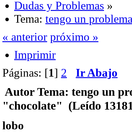
Dudas y Problemas
»
Tema:
tengo un problema
« anterior
próximo »
Imprimir
Páginas: [
1
]
2
Ir Abajo
Autor
Tema: tengo un pr
"chocolate" (Leído 13181
lobo