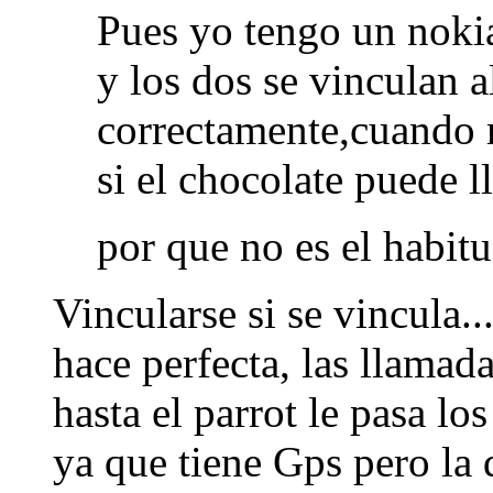
Pues yo tengo un nokia
y los dos se vinculan a
correctamente,cuando 
si el chocolate puede l
por que no es el habit
Vincularse si se vincula...
hace perfecta, las llamad
hasta el parrot le pasa los
ya que tiene Gps pero la