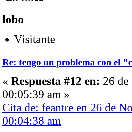
lobo
Visitante
Re: tengo un problema con el "
«
Respuesta #12 en:
26 de 
00:05:39 am »
Cita de: feantre en 26 de 
00:04:38 am