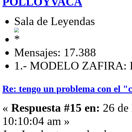
POLLOYVACA
Sala de Leyendas
Mensajes: 17.388
1.- MODELO ZAFIRA: I
Re: tengo un problema con el "
«
Respuesta #15 en:
26 de 
10:10:04 am »