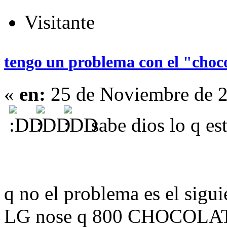
Visitante
tengo un problema con el "choc
«
en:
25 de Noviembre de 2
sabe dios lo q e
q no el problema es el sigu
LG nose q 800 CHOCOLAT