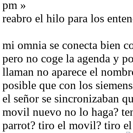
pm »
reabro el hilo para los ente
mi omnia se conecta bien co
pero no coge la agenda y p
llaman no aparece el nombr
posible que con los siemen
el señor se sincronizaban q
movil nuevo no lo haga? ten
parrot? tiro el movil? tiro el