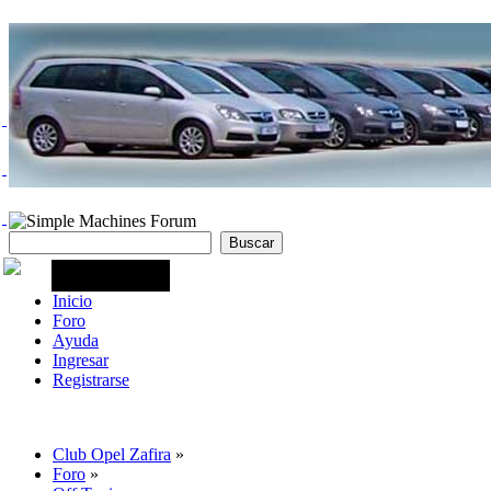
Inicio
Foro
Ayuda
Ingresar
Registrarse
Club Opel Zafira
»
Foro
»