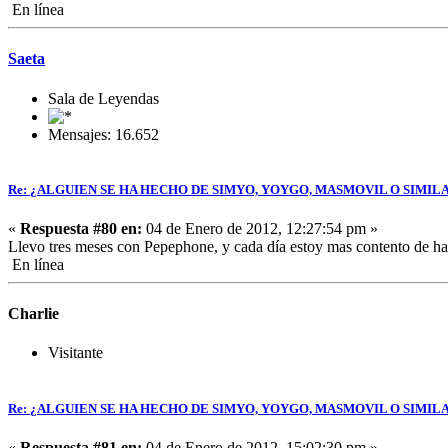
En línea
Saeta
Sala de Leyendas
Mensajes: 16.652
Re: ¿ALGUIEN SE HA HECHO DE SIMYO, YOYGO, MASMOVIL O SIMIL
«
Respuesta #80 en:
04 de Enero de 2012, 12:27:54 pm »
Llevo tres meses con Pepephone, y cada día estoy mas contento de
En línea
Charlie
Visitante
Re: ¿ALGUIEN SE HA HECHO DE SIMYO, YOYGO, MASMOVIL O SIMIL
«
Respuesta #81 en:
04 de Enero de 2012, 15:02:30 pm »