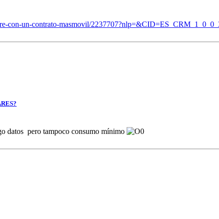
ni-libre-con-un-contrato-masmovil/2237707?nlp=&CID=ES_CRM_1_0_
ARES?
 tengo datos pero tampoco consumo mínimo