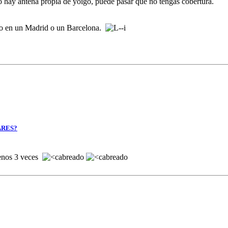
o hay antena propia de yoigo, puede pasar que no tengas cobertura.
ivo en un Madrid o un Barcelona.
ARES?
menos 3 veces