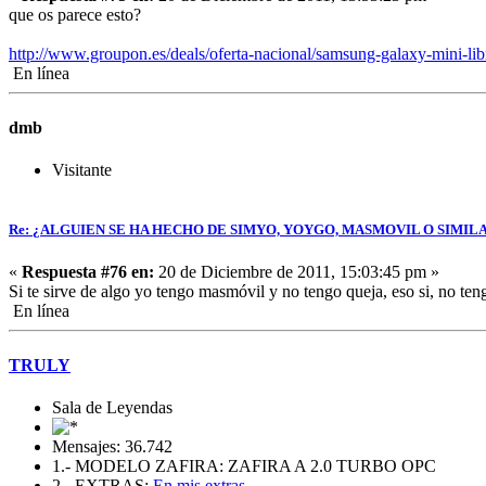
que os parece esto?
http://www.groupon.es/deals/oferta-nacional/samsung-galaxy-mi
En línea
dmb
Visitante
Re: ¿ALGUIEN SE HA HECHO DE SIMYO, YOYGO, MASMOVIL O SIMIL
«
Respuesta #76 en:
20 de Diciembre de 2011, 15:03:45 pm »
Si te sirve de algo yo tengo masmóvil y no tengo queja, eso si, no
En línea
TRULY
Sala de Leyendas
Mensajes: 36.742
1.- MODELO ZAFIRA: ZAFIRA A 2.0 TURBO OPC
2.- EXTRAS:
En mis extras