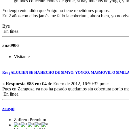
grandes concentraciones de gente, si hay muchos de yoigo, y n
Yo tengo entendido que Yoigo no tiene repetidores propios.
En 2 años con ellos jamás me falló la cobertura, ahora bien, yo no v
Bye
En línea
ana0906
Visitante
Re: ¿ALGUIEN SE HA HECHO DE SIMYO, YOYGO, MASMOVIL O SIMIL
«
Respuesta #83 en:
04 de Enero de 2012, 16:59:32 pm »
Pues en Zaragoza ya nos ha pasado quedarnos sin cobertura por lo 
En línea
zruspi
Zafirero Premium