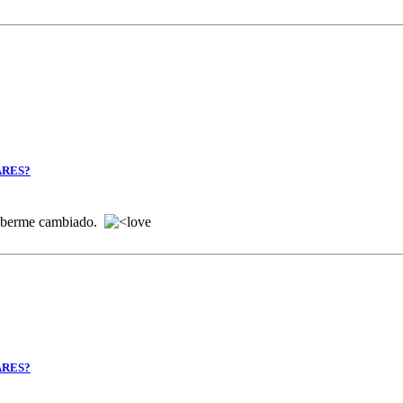
ARES?
 haberme cambiado.
ARES?