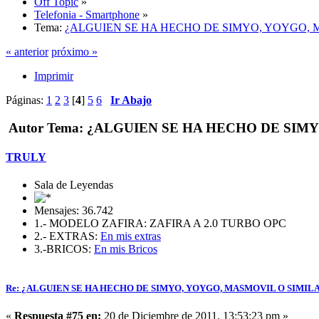
Off Topic
»
Telefonia - Smartphone
»
Tema:
¿ALGUIEN SE HA HECHO DE SIMYO, YOYGO, 
« anterior
próximo »
Imprimir
Páginas:
1
2
3
[
4
]
5
6
Ir Abajo
Autor
Tema: ¿ALGUIEN SE HA HECHO DE SIMYO
TRULY
Sala de Leyendas
Mensajes: 36.742
1.- MODELO ZAFIRA: ZAFIRA A 2.0 TURBO OPC
2.- EXTRAS:
En mis extras
3.-BRICOS:
En mis Bricos
Re: ¿ALGUIEN SE HA HECHO DE SIMYO, YOYGO, MASMOVIL O SIMIL
«
Respuesta #75 en:
20 de Diciembre de 2011, 13:53:23 pm »