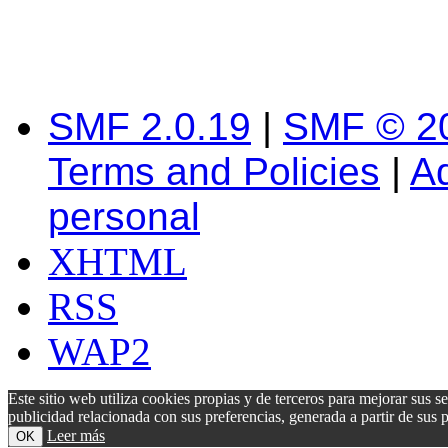
SMF 2.0.19
|
SMF © 2
Terms and Policies
|
A
personal
XHTML
RSS
WAP2
Este sitio web utiliza cookies propias y de terceros para mejorar sus s
publicidad relacionada con sus preferencias, generada a partir de su
Leer más
OK