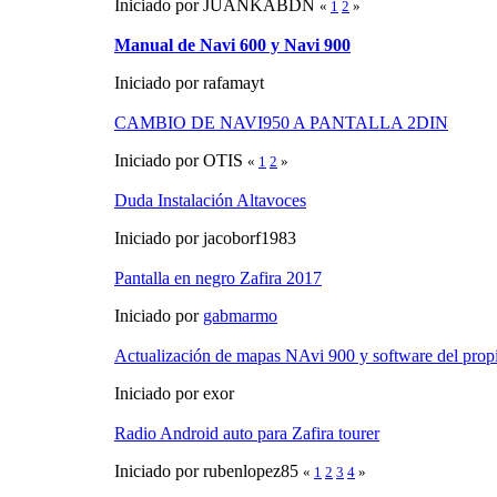
Iniciado por JUANKABDN
«
1
2
»
Manual de Navi 600 y Navi 900
Iniciado por rafamayt
CAMBIO DE NAVI950 A PANTALLA 2DIN
Iniciado por OTIS
«
1
2
»
Duda Instalación Altavoces
Iniciado por jacoborf1983
Pantalla en negro Zafira 2017
Iniciado por
gabmarmo
Actualización de mapas NAvi 900 y software del prop
Iniciado por exor
Radio Android auto para Zafira tourer
Iniciado por rubenlopez85
«
1
2
3
4
»