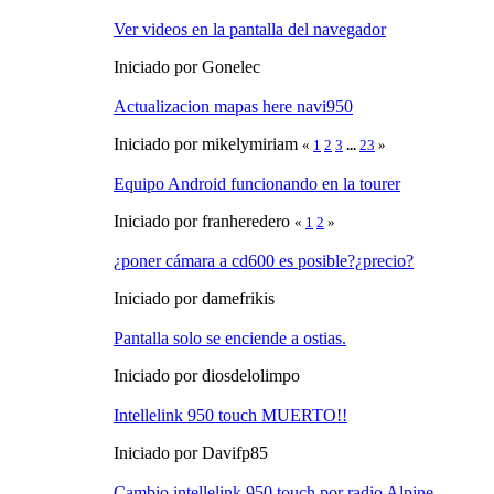
Ver videos en la pantalla del navegador
Iniciado por Gonelec
Actualizacion mapas here navi950
Iniciado por mikelymiriam
«
1
2
3
...
23
»
Equipo Android funcionando en la tourer
Iniciado por franheredero
«
1
2
»
¿poner cámara a cd600 es posible?¿precio?
Iniciado por damefrikis
Pantalla solo se enciende a ostias.
Iniciado por diosdelolimpo
Intellelink 950 touch MUERTO!!
Iniciado por Davifp85
Cambio intellelink 950 touch por radio Alpine