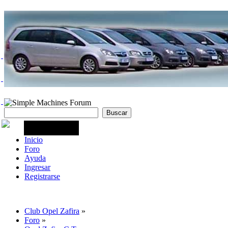
Inicio
Foro
Ayuda
Ingresar
Registrarse
Club Opel Zafira
»
Foro
»