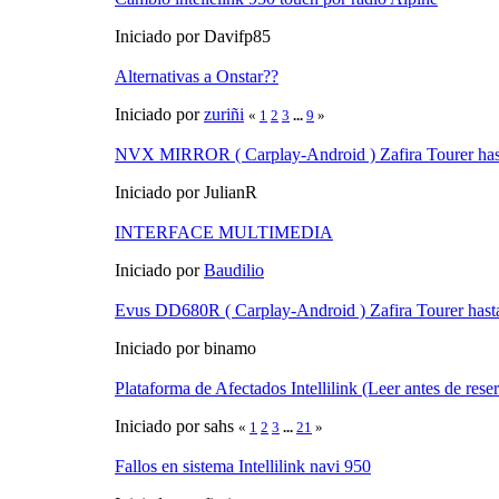
Iniciado por Davifp85
Alternativas a Onstar??
Iniciado por
zuriñi
«
1
2
3
...
9
»
NVX MIRROR ( Carplay-Android ) Zafira Tourer has
Iniciado por JulianR
INTERFACE MULTIMEDIA
Iniciado por
Baudilio
Evus DD680R ( Carplay-Android ) Zafira Tourer hast
Iniciado por binamo
Plataforma de Afectados Intellilink (Leer antes de res
Iniciado por sahs
«
1
2
3
...
21
»
Fallos en sistema Intellilink navi 950