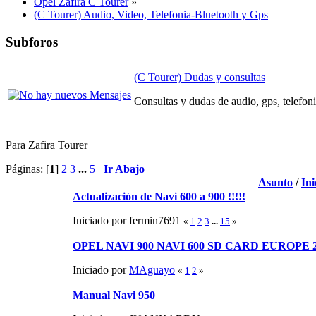
Opel Zafira C Tourer
»
(C Tourer) Audio, Video, Telefonia-Bluetooth y Gps
Subforos
(C Tourer) Dudas y consultas
Consultas y dudas de audio, gps, telefoni
Para Zafira Tourer
Páginas: [
1
]
2
3
...
5
Ir Abajo
Asunto
/
Ini
Actualización de Navi 600 a 900 !!!!!
Iniciado por fermin7691
«
1
2
3
...
15
»
OPEL NAVI 900 NAVI 600 SD CARD EUROPE 201
Iniciado por
MAguayo
«
1
2
»
Manual Navi 950