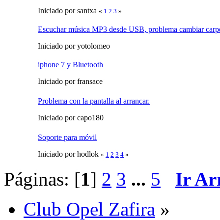
Iniciado por santxa
«
1
2
3
»
Escuchar música MP3 desde USB, problema cambiar carp
Iniciado por yotolomeo
iphone 7 y Bluetooth
Iniciado por fransace
Problema con la pantalla al arrancar.
Iniciado por capo180
Soporte para móvil
Iniciado por hodlok
«
1
2
3
4
»
Páginas: [
1
]
2
3
...
5
Ir Ar
Club Opel Zafira
»