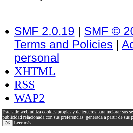
SMF 2.0.19
|
SMF © 2
Terms and Policies
|
A
personal
XHTML
RSS
WAP2
Este sitio web utiliza cookies propias y de terceros para mejorar sus s
publicidad relacionada con sus preferencias, generada a partir de su
Leer más
OK