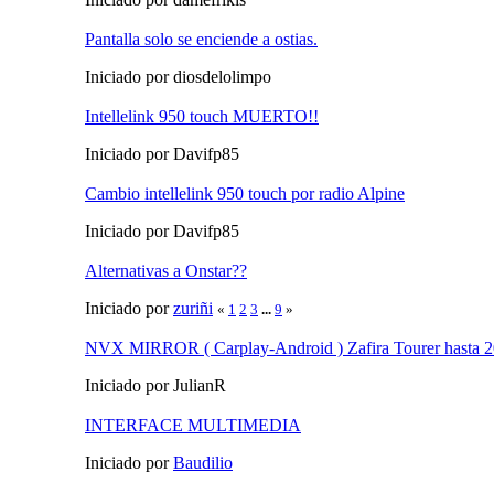
Pantalla solo se enciende a ostias.
Iniciado por diosdelolimpo
Intellelink 950 touch MUERTO!!
Iniciado por Davifp85
Cambio intellelink 950 touch por radio Alpine
Iniciado por Davifp85
Alternativas a Onstar??
Iniciado por
zuriñi
«
1
2
3
...
9
»
NVX MIRROR ( Carplay-Android ) Zafira Tourer hasta 
Iniciado por JulianR
INTERFACE MULTIMEDIA
Iniciado por
Baudilio