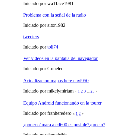
Iniciado por wa11ace1981
Problema con la señal de la radio
Iniciado por aitor1982
tweeters
Iniciado por
toli74
Ver videos en la pantalla del navegador
Iniciado por Gonelec
Actualizacion mapas here navi950
Iniciado por mikelymiriam
«
1
2
3
...
23
»
Equipo Android funcionando en la tourer
Iniciado por franheredero
«
1
2
»
¿poner cámara a cd600 es posible?¿precio?
Iniciado por damefrikis