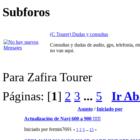
Subforos
(C Tourer) Dudas y consultas
Consultas y dudas de audio, gps, telefonia, et
no van aqui.
Para Zafira Tourer
Páginas: [
1
]
2
3
...
5
Ir Ab
Asunto
/
Iniciado por
Actualización de Navi 600 a 900 !!!!!
Iniciado por fermin7691
«
1
2
3
...
15
»