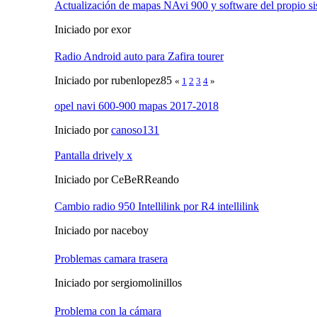
Actualización de mapas NAvi 900 y software del propio s
Iniciado por exor
Radio Android auto para Zafira tourer
Iniciado por rubenlopez85
«
1
2
3
4
»
opel navi 600-900 mapas 2017-2018
Iniciado por
canoso131
Pantalla drively x
Iniciado por CeBeRReando
Cambio radio 950 Intellilink por R4 intellilink
Iniciado por naceboy
Problemas camara trasera
Iniciado por sergiomolinillos
Problema con la cámara