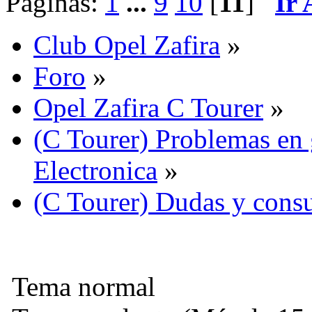
Páginas:
1
...
9
10
[
11
]
Ir 
Club Opel Zafira
»
Foro
»
Opel Zafira C Tourer
»
(C Tourer) Problemas en 
Electronica
»
(C Tourer) Dudas y consu
Tema normal