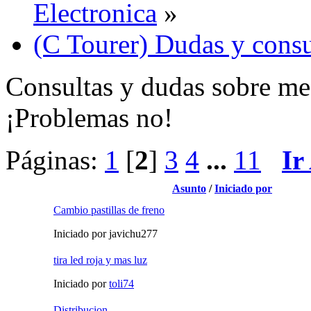
Electronica
»
(C Tourer) Dudas y consu
Consultas y dudas sobre mec
¡Problemas no!
Páginas:
1
[
2
]
3
4
...
11
Ir
Asunto
/
Iniciado por
Cambio pastillas de freno
Iniciado por javichu277
tira led roja y mas luz
Iniciado por
toli74
Distribucion