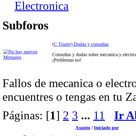
Electronica
Subforos
(C Tourer) Dudas y consultas
Consultas y dudas sobre mecanica y electro
¡Problemas no!
Fallos de mecanica o electr
encuentres o tengas en tu Za
Páginas: [
1
]
2
3
...
11
Ir A
Asunto
/
Iniciado por