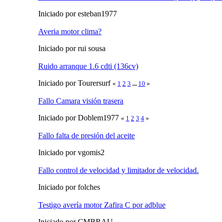
Iniciado por esteban1977
Averia motor clima?
Iniciado por rui sousa
Ruido arranque 1.6 cdti (136cv)
Iniciado por Tourersurf
«
1
2
3
...
10
»
Fallo Camara visión trasera
Iniciado por Doblem1977
«
1
2
3
4
»
Fallo falta de presión del aceite
Iniciado por vgomis2
Fallo control de velocidad y limitador de velocidad.
Iniciado por folches
Testigo avería motor Zafira C por adblue
Iniciado por CMBRAU