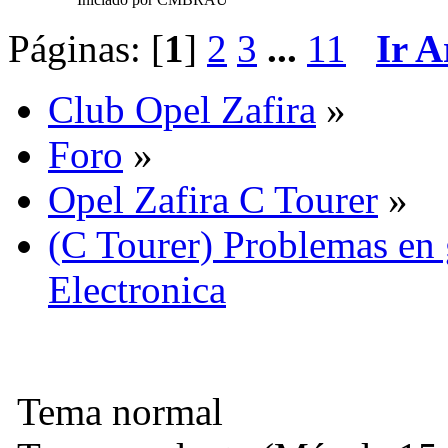
Páginas: [
1
]
2
3
...
11
Ir A
Club Opel Zafira
»
Foro
»
Opel Zafira C Tourer
»
(C Tourer) Problemas en 
Electronica
Tema normal