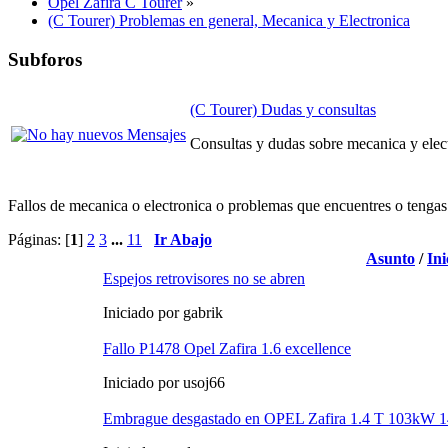
Opel Zafira C Tourer
»
(C Tourer) Problemas en general, Mecanica y Electronica
Subforos
(C Tourer) Dudas y consultas
Consultas y dudas sobre mecanica y elec
Fallos de mecanica o electronica o problemas que encuentres o tengas 
Páginas: [
1
]
2
3
...
11
Ir Abajo
Asunto
/
Ini
Espejos retrovisores no se abren
Iniciado por gabrik
Fallo P1478 Opel Zafira 1.6 excellence
Iniciado por usoj66
Embrague desgastado en OPEL Zafira 1.4 T 103kW 1