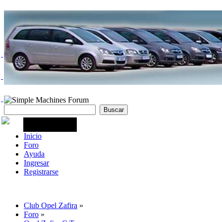
Inicio
Foro
Ayuda
Ingresar
Registrarse
Club Opel Zafira
»
Foro
»