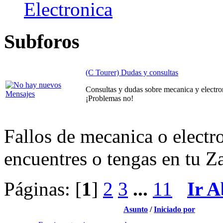
Electronica
Subforos
(C Tourer) Dudas y consultas
Consultas y dudas sobre mecanica y electro
¡Problemas no!
Fallos de mecanica o electr
encuentres o tengas en tu Za
Páginas: [
1
]
2
3
...
11
Ir A
Asunto
/
Iniciado por