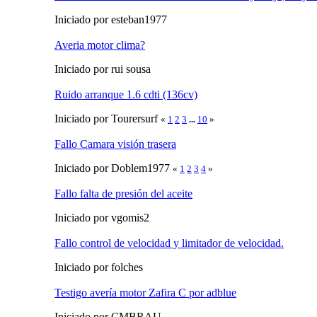
Iniciado por esteban1977
Averia motor clima?
Iniciado por rui sousa
Ruido arranque 1.6 cdti (136cv)
Iniciado por Tourersurf
«
1
2
3
...
10
»
Fallo Camara visión trasera
Iniciado por Doblem1977
«
1
2
3
4
»
Fallo falta de presión del aceite
Iniciado por vgomis2
Fallo control de velocidad y limitador de velocidad.
Iniciado por folches
Testigo avería motor Zafira C por adblue
Iniciado por CMBRAU