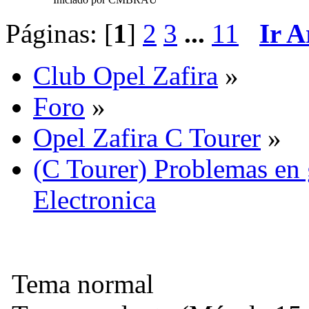
Páginas: [
1
]
2
3
...
11
Ir A
Club Opel Zafira
»
Foro
»
Opel Zafira C Tourer
»
(C Tourer) Problemas en 
Electronica
Tema normal