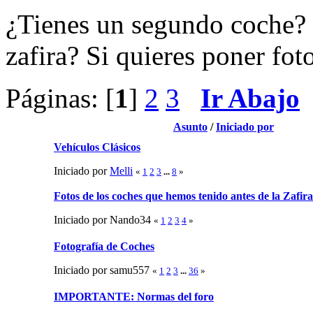
¿Tienes un segundo coche? 
zafira? Si quieres poner fot
Páginas: [
1
]
2
3
Ir Abajo
Asunto
/
Iniciado por
Vehículos Clásicos
Iniciado por
Melli
«
1
2
3
...
8
»
Fotos de los coches que hemos tenido antes de la Zafira
Iniciado por Nando34
«
1
2
3
4
»
Fotografía de Coches
Iniciado por samu557
«
1
2
3
...
36
»
IMPORTANTE: Normas del foro