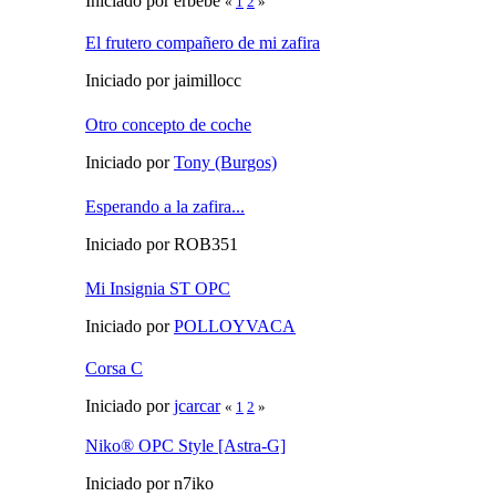
Iniciado por erbebe
«
1
2
»
El frutero compañero de mi zafira
Iniciado por jaimillocc
Otro concepto de coche
Iniciado por
Tony (Burgos)
Esperando a la zafira...
Iniciado por ROB351
Mi Insignia ST OPC
Iniciado por
POLLOYVACA
Corsa C
Iniciado por
jcarcar
«
1
2
»
Niko® OPC Style [Astra-G]
Iniciado por n7iko