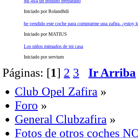
Mi 4x4 un poquito preparado
Iniciado por Rolandhdi
he vendido este coche para comprarme una zafira. ¿estoy l
Iniciado por MATIUS
Los niños mimados de mi casa
Iniciado por servium
Páginas: [
1
]
2
3
Ir Arriba
Club Opel Zafira
»
Foro
»
General Clubzafira
»
Fotos de otros coches NO