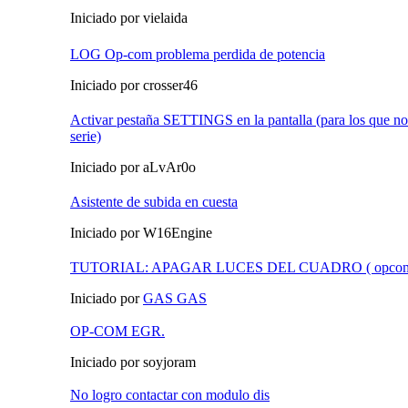
Iniciado por vielaida
LOG Op-com problema perdida de potencia
Iniciado por crosser46
Activar pestaña SETTINGS en la pantalla (para los que no 
serie)
Iniciado por aLvAr0o
Asistente de subida en cuesta
Iniciado por W16Engine
TUTORIAL: APAGAR LUCES DEL CUADRO ( opco
Iniciado por
GAS GAS
OP-COM EGR.
Iniciado por soyjoram
No logro contactar con modulo dis