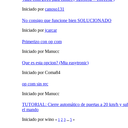
Iniciado por
canoso131
No consigo que funcione bien SOLUCIONADO
Iniciado por
jcarcar
Primerizo con op com
Iniciado por Manucc
Que es esta opcion? (Mta easytronic)
Iniciado por Coma84
op com sin rec
Iniciado por Manucc
TUTORIAL: Cierre automático de puertas a 20 km/h y subi
el mando
Iniciado por wino
«
1
2
3
...
5
»