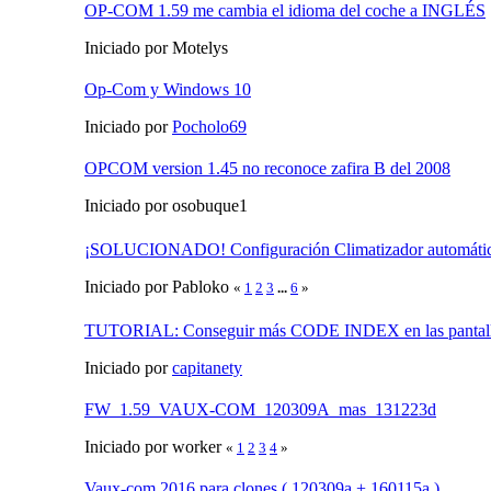
OP-COM 1.59 me cambia el idioma del coche a INGLÉS
Iniciado por Motelys
Op-Com y Windows 10
Iniciado por
Pocholo69
OPCOM version 1.45 no reconoce zafira B del 2008
Iniciado por osobuque1
¡SOLUCIONADO! Configuración Climatizador automát
Iniciado por Pabloko
«
1
2
3
...
6
»
TUTORIAL: Conseguir más CODE INDEX en las pantal
Iniciado por
capitanety
FW_1.59_VAUX-COM_120309A_mas_131223d
Iniciado por worker
«
1
2
3
4
»
Vaux-com 2016 para clones ( 120309a + 160115a )