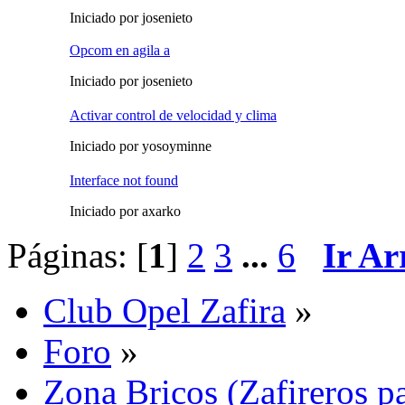
Iniciado por josenieto
Opcom en agila a
Iniciado por josenieto
Activar control de velocidad y clima
Iniciado por yosoyminne
Interface not found
Iniciado por axarko
Páginas: [
1
]
2
3
...
6
Ir Ar
Club Opel Zafira
»
Foro
»
Zona Bricos (Zafireros pa