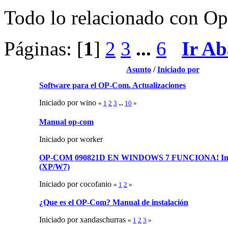
Todo lo relacionado con Op-
Páginas: [
1
]
2
3
...
6
Ir Ab
Asunto
/
Iniciado por
Software para el OP-Com. Actualizaciones
Iniciado por wino
«
1
2
3
...
10
»
Manual op-com
Iniciado por worker
OP-COM 090821D EN WINDOWS 7 FUNCIONA! Insta
(XP/W7)
Iniciado por cocofanio
«
1
2
»
¿Que es el OP-Com? Manual de instalación
Iniciado por xandaschurras
«
1
2
3
»