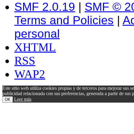
SMF 2.0.19
|
SMF © 2
Terms and Policies
|
A
personal
XHTML
RSS
WAP2
Este sitio web utiliza cookies propias y de terceros para mejorar sus s
publicidad relacionada con sus preferencias, generada a partir de su
Leer más
OK