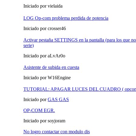
Iniciado por vielaida
LOG Op-com problema perdida de potencia
Iniciado por crosser46
Activar pestaña SETTINGS en la pantalla (para los que no 
serie)
Iniciado por aLvAr0o
Asistente de subida en cuesta
Iniciado por W16Engine
TUTORIAL: APAGAR LUCES DEL CUADRO ( opco
Iniciado por
GAS GAS
OP-COM EGR.
Iniciado por soyjoram
No logro contactar con modulo dis