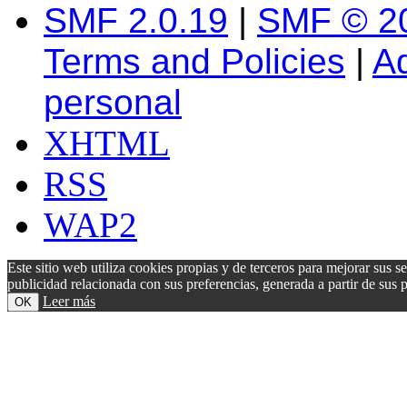
SMF 2.0.19
|
SMF © 2
Terms and Policies
|
A
personal
XHTML
RSS
WAP2
Este sitio web utiliza cookies propias y de terceros para mejorar sus s
publicidad relacionada con sus preferencias, generada a partir de su
Leer más
OK