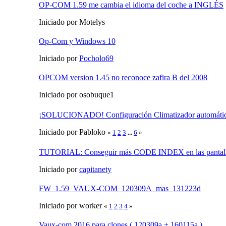
OP-COM 1.59 me cambia el idioma del coche a INGLÉS
Iniciado por Motelys
Op-Com y Windows 10
Iniciado por
Pocholo69
OPCOM version 1.45 no reconoce zafira B del 2008
Iniciado por osobuque1
¡SOLUCIONADO! Configuración Climatizador automát
Iniciado por Pabloko
«
1
2
3
...
6
»
TUTORIAL: Conseguir más CODE INDEX en las pantal
Iniciado por
capitanety
FW_1.59_VAUX-COM_120309A_mas_131223d
Iniciado por worker
«
1
2
3
4
»
Vaux-com 2016 para clones ( 120309a + 160115a )