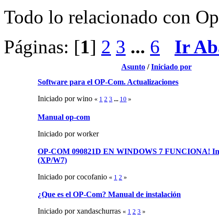
Todo lo relacionado con Op-
Páginas: [
1
]
2
3
...
6
Ir Ab
Asunto
/
Iniciado por
Software para el OP-Com. Actualizaciones
Iniciado por wino
«
1
2
3
...
10
»
Manual op-com
Iniciado por worker
OP-COM 090821D EN WINDOWS 7 FUNCIONA! Insta
(XP/W7)
Iniciado por cocofanio
«
1
2
»
¿Que es el OP-Com? Manual de instalación
Iniciado por xandaschurras
«
1
2
3
»