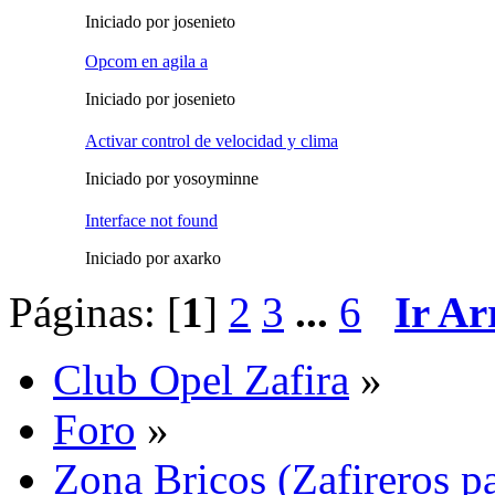
Iniciado por josenieto
Opcom en agila a
Iniciado por josenieto
Activar control de velocidad y clima
Iniciado por yosoyminne
Interface not found
Iniciado por axarko
Páginas: [
1
]
2
3
...
6
Ir Ar
Club Opel Zafira
»
Foro
»
Zona Bricos (Zafireros pa