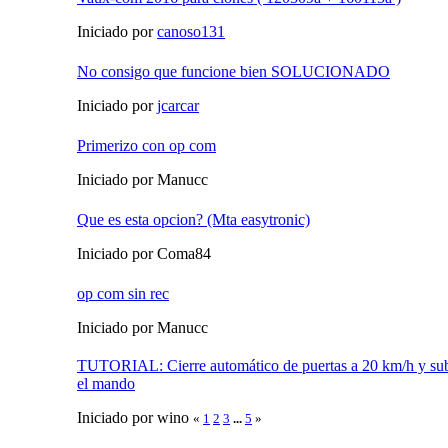
Iniciado por
canoso131
No consigo que funcione bien SOLUCIONADO
Iniciado por
jcarcar
Primerizo con op com
Iniciado por Manucc
Que es esta opcion? (Mta easytronic)
Iniciado por Coma84
op com sin rec
Iniciado por Manucc
TUTORIAL: Cierre automático de puertas a 20 km/h y subi
el mando
Iniciado por wino
«
1
2
3
...
5
»