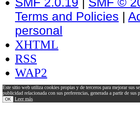
SMF 2.0.19
|
SMF © 2
Terms and Policies
|
A
personal
XHTML
RSS
WAP2
Este sitio web utiliza cookies propias y de terceros para mejorar sus s
publicidad relacionada con sus preferencias, generada a partir de su
Leer más
OK