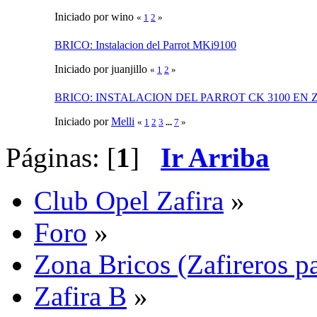
Iniciado por wino
«
1
2
»
BRICO: Instalacion del Parrot MKi9100
Iniciado por juanjillo
«
1
2
»
BRICO: INSTALACION DEL PARROT CK 3100 EN 
Iniciado por
Melli
«
1
2
3
...
7
»
Páginas: [
1
]
Ir Arriba
Club Opel Zafira
»
Foro
»
Zona Bricos (Zafireros pa
Zafira B
»