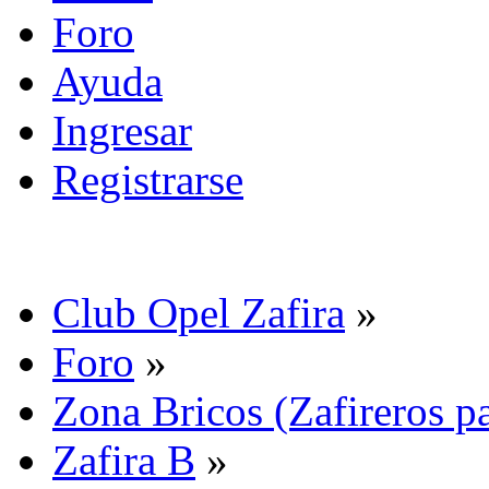
Foro
Ayuda
Ingresar
Registrarse
Club Opel Zafira
»
Foro
»
Zona Bricos (Zafireros pa
Zafira B
»