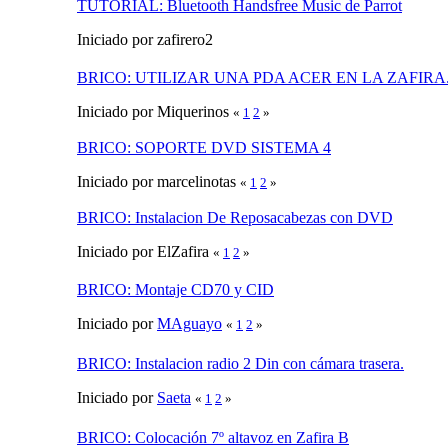
TUTORIAL: Bluetooth Handsfree Music de Parrot
Iniciado por zafirero2
BRICO: UTILIZAR UNA PDA ACER EN LA ZAFIRA
Iniciado por Miquerinos
«
1
2
»
BRICO: SOPORTE DVD SISTEMA 4
Iniciado por marcelinotas
«
1
2
»
BRICO: Instalacion De Reposacabezas con DVD
Iniciado por ElZafira
«
1
2
»
BRICO: Montaje CD70 y CID
Iniciado por
MAguayo
«
1
2
»
BRICO: Instalacion radio 2 Din con cámara trasera.
Iniciado por
Saeta
«
1
2
»
BRICO: Colocación 7º altavoz en Zafira B