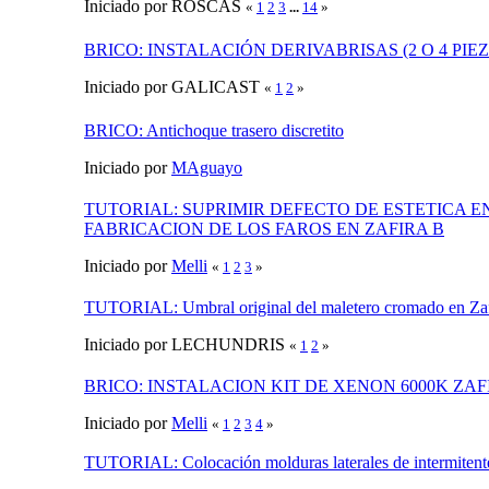
Iniciado por ROSCAS
«
1
2
3
...
14
»
BRICO: INSTALACIÓN DERIVABRISAS (2 O 4 PIE
Iniciado por GALICAST
«
1
2
»
BRICO: Antichoque trasero discretito
Iniciado por
MAguayo
TUTORIAL: SUPRIMIR DEFECTO DE ESTETICA E
FABRICACION DE LOS FAROS EN ZAFIRA B
Iniciado por
Melli
«
1
2
3
»
TUTORIAL: Umbral original del maletero cromado en Zaf
Iniciado por LECHUNDRIS
«
1
2
»
BRICO: INSTALACION KIT DE XENON 6000K ZAF
Iniciado por
Melli
«
1
2
3
4
»
TUTORIAL: Colocación molduras laterales de intermitente