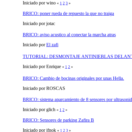
Iniciado por wino
«
1
2
3
»
BRICO: poner rueda de repuesto la que no traiga
Iniciado por jotac
BRICO: aviso acustico al conectar la marcha atras
Iniciado por
El zafi
TUTORIAL: DESMONTAJE ANTINIEBLAS DELANTE
Iniciado por Enrique
«
1
2
»
BRICO: Cambio de bocinas originales por unas Hella.
Iniciado por ROSCAS
BRICO: sistema aparcamiento de 8 sensores por ultrasoni
Iniciado por glich
«
1
2
»
BRICO: Sensores de parking Zafira B
Iniciado por jfnok
«
1
2
3
»