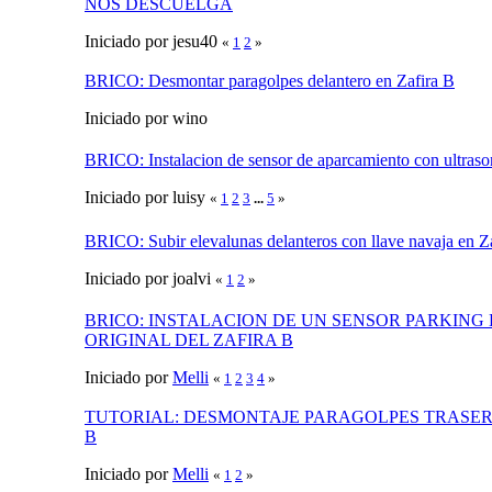
NOS DESCUELGA
Iniciado por jesu40
«
1
2
»
BRICO: Desmontar paragolpes delantero en Zafira B
Iniciado por wino
BRICO: Instalacion de sensor de aparcamiento con ultraso
Iniciado por luisy
«
1
2
3
...
5
»
BRICO: Subir elevalunas delanteros con llave navaja en Z
Iniciado por joalvi
«
1
2
»
BRICO: INSTALACION DE UN SENSOR PARKING 
ORIGINAL DEL ZAFIRA B
Iniciado por
Melli
«
1
2
3
4
»
TUTORIAL: DESMONTAJE PARAGOLPES TRASER
B
Iniciado por
Melli
«
1
2
»