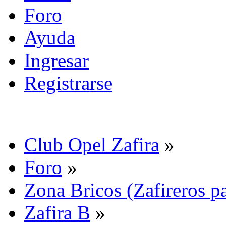
Foro
Ayuda
Ingresar
Registrarse
Club Opel Zafira
»
Foro
»
Zona Bricos (Zafireros pa
Zafira B
»